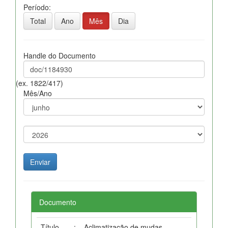
Período:
Total
Ano
Mês
Dia
Handle do Documento
(ex. 1822/417)
Mês/Ano
Documento
Título
:
Aclimatização de mudas