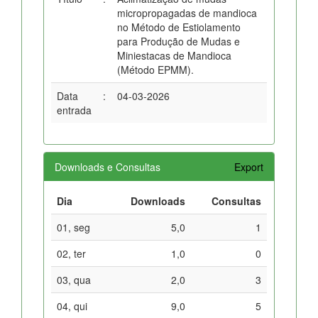
micropropagadas de mandioca
no Método de Estiolamento
para Produção de Mudas e
Miniestacas de Mandioca
(Método EPMM).
Data
:
04-03-2026
entrada
Downloads e Consultas
Export
Dia
Downloads
Consultas
01, seg
5,0
1
02, ter
1,0
0
03, qua
2,0
3
04, qui
9,0
5