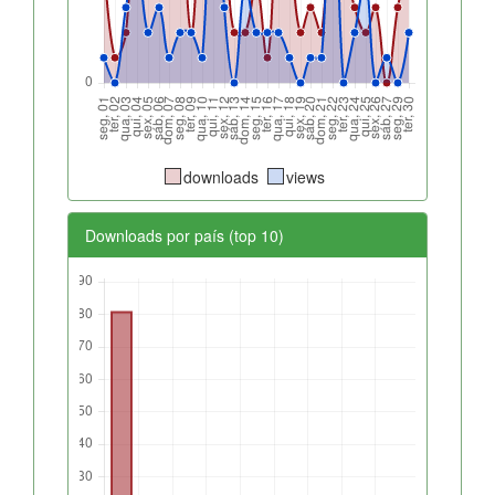
downloads
views
Downloads por país (top 10)