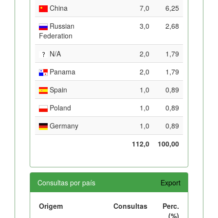
China
7,0
6,25
Russian
3,0
2,68
Federation
N/A
2,0
1,79
Panama
2,0
1,79
Spain
1,0
0,89
Poland
1,0
0,89
Germany
1,0
0,89
112,0
100,00
Consultas por país
Export
Origem
Consultas
Perc.
(%)