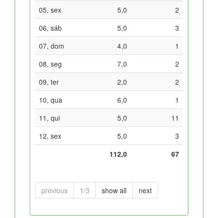
05, sex
5,0
2
06, sáb
5,0
3
07, dom
4,0
1
08, seg
7,0
2
09, ter
2,0
2
10, qua
6,0
1
11, qui
5,0
11
12, sex
5,0
3
112,0
67
previous
1/3
show all
next