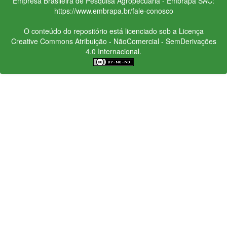
Empresa Brasileira de Pesquisa Agropecuária - Embrapa
SAC:
https://www.embrapa.br/fale-conosco
O conteúdo do repositório está licenciado sob a Licença
Creative Commons
Atribuição - NãoComercial - SemDerivações
4.0 Internacional.