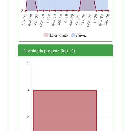
downloads
views
Downloads por país (top 10)