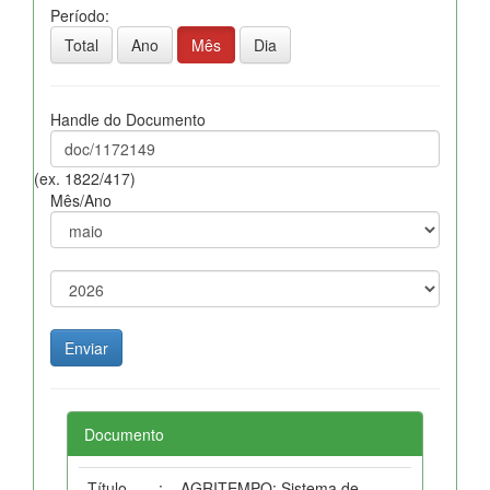
Período:
Total
Ano
Mês
Dia
Handle do Documento
(ex. 1822/417)
Mês/Ano
Documento
Título
:
AGRITEMPO: Sistema de