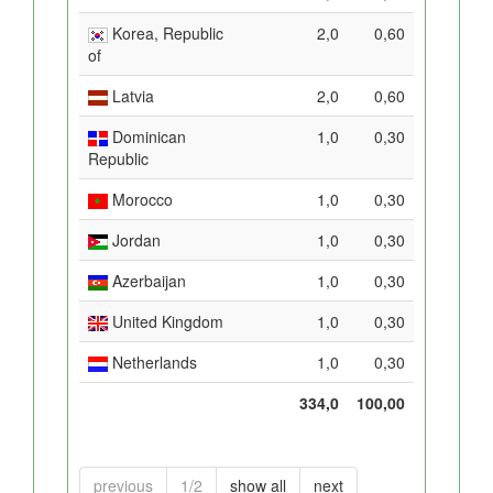
Korea, Republic
2,0
0,60
of
Latvia
2,0
0,60
Dominican
1,0
0,30
Republic
Morocco
1,0
0,30
Jordan
1,0
0,30
Azerbaijan
1,0
0,30
United Kingdom
1,0
0,30
Netherlands
1,0
0,30
334,0
100,00
previous
1/2
show all
next