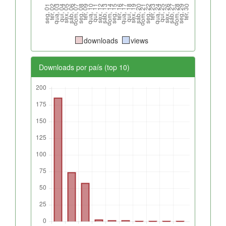
downloads
views
Downloads por país (top 10)