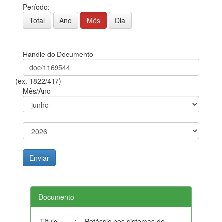
Período:
Total
Ano
Mês
Dia
Handle do Documento
(ex. 1822/417)
Mês/Ano
Documento
Título
:
Potássio nos sistemas de