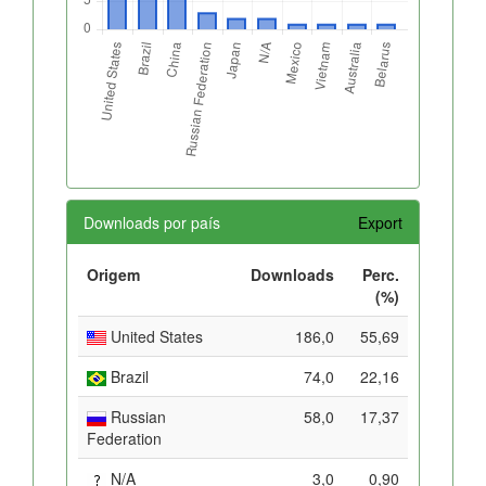
Downloads por país
Export
Origem
Downloads
Perc.
(%)
United States
186,0
55,69
Brazil
74,0
22,16
Russian
58,0
17,37
Federation
N/A
3,0
0,90