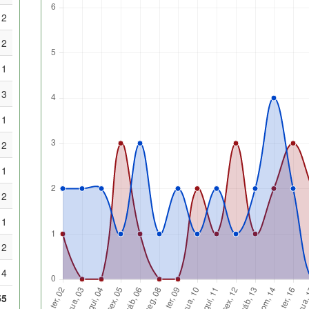
2
2
1
3
1
2
1
2
1
2
4
55