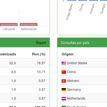
Export
Consultas por país
ownloads
Perc.(%)
Origem
22,0
78,57
United States
3,0
10,71
China
1,0
3,57
Vietnam
1,0
3,57
Germany
1,0
3,57
Netherlands
28,0
100,00
Saudi Arabia