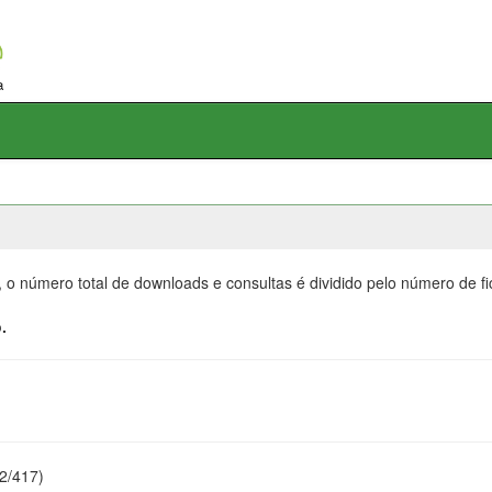
, o número total de downloads e consultas é dividido pelo número de f
.
22/417)