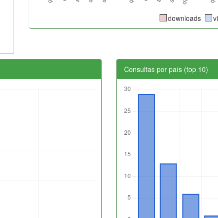
downloads
v
Consultas por país (top 10)