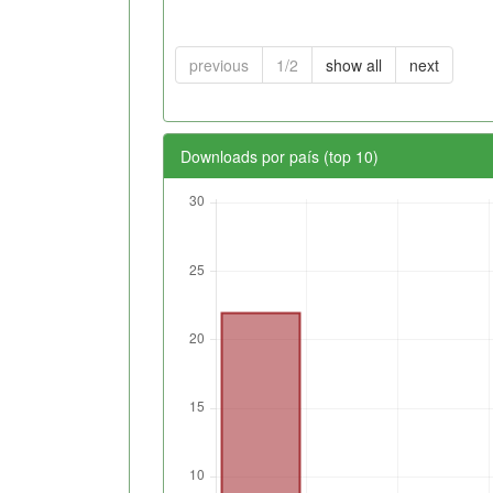
previous
1/2
show all
next
Downloads por país (top 10)