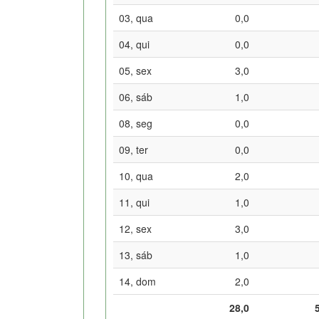
03, qua
0,0
04, qui
0,0
05, sex
3,0
06, sáb
1,0
08, seg
0,0
09, ter
0,0
10, qua
2,0
11, qui
1,0
12, sex
3,0
13, sáb
1,0
14, dom
2,0
28,0