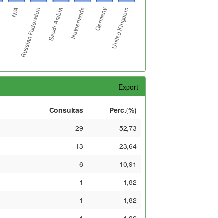
Export
Consultas
Perc.(%)
29
52,73
13
23,64
6
10,91
1
1,82
1
1,82
1
1,82