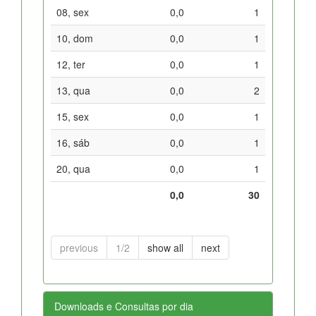
08, sex
0,0
1
10, dom
0,0
1
12, ter
0,0
1
13, qua
0,0
2
15, sex
0,0
1
16, sáb
0,0
1
20, qua
0,0
1
0,0
30
previous
1/2
show all
next
Downloads e Consultas por dia