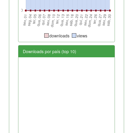
downloads
views
Downloads por país (top 10)