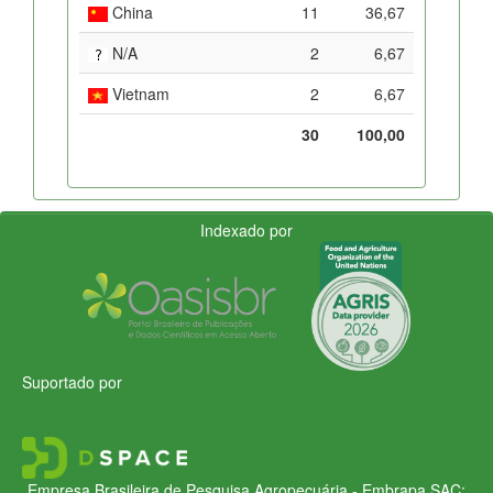
China
11
36,67
N/A
2
6,67
Vietnam
2
6,67
30
100,00
Indexado por
Suportado por
Empresa Brasileira de Pesquisa Agropecuária - Embrapa
SAC: