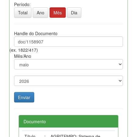
Período:
Total
Ano
Mês
Dia
Handle do Documento
(ex. 1822/417)
Mês/Ano
Documento
Título
:
AGRITEMPO: Sistema de