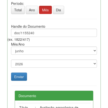
Período:
Total
Ano
Mês
Dia
Handle do Documento
(ex. 1822/417)
Mês/Ano
Documento
Título
:
Avaliação agronômica de