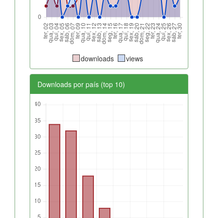
downloads
views
Downloads por país (top 10)