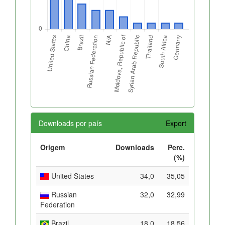
Downloads por país
Export
Origem
Downloads
Perc.
(%)
United States
34,0
35,05
Russian
32,0
32,99
Federation
Brazil
18,0
18,56