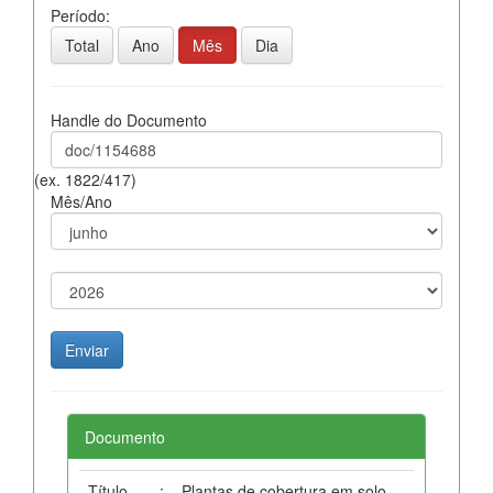
Período:
Total
Ano
Mês
Dia
Handle do Documento
(ex. 1822/417)
Mês/Ano
Documento
Título
:
Plantas de cobertura em solo