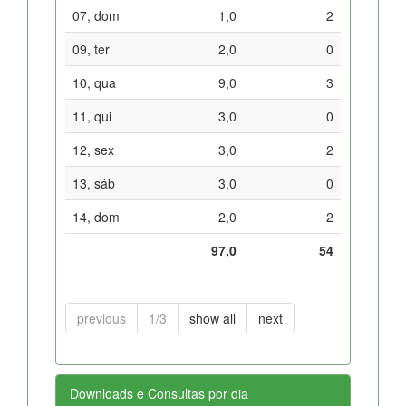
07, dom
1,0
2
09, ter
2,0
0
10, qua
9,0
3
11, qui
3,0
0
12, sex
3,0
2
13, sáb
3,0
0
14, dom
2,0
2
97,0
54
previous
1/3
show all
next
Downloads e Consultas por dia