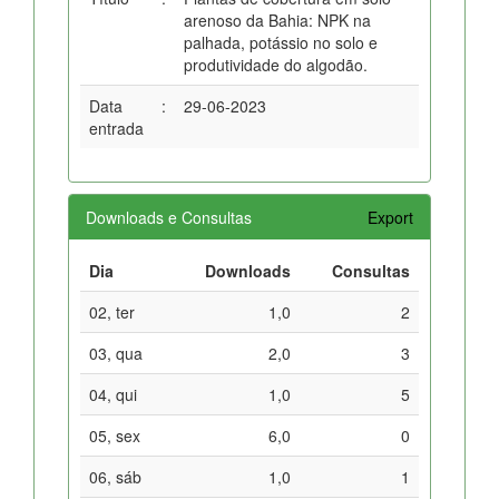
arenoso da Bahia: NPK na
palhada, potássio no solo e
produtividade do algodão.
Data
:
29-06-2023
entrada
Downloads e Consultas
Export
Dia
Downloads
Consultas
02, ter
1,0
2
03, qua
2,0
3
04, qui
1,0
5
05, sex
6,0
0
06, sáb
1,0
1