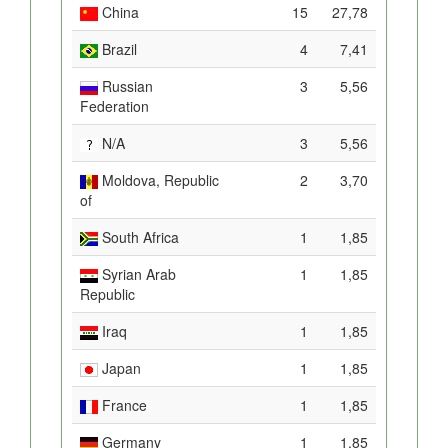
China
15
27,78
Brazil
4
7,41
Russian
3
5,56
Federation
N/A
3
5,56
Moldova, Republic
2
3,70
of
South Africa
1
1,85
Syrian Arab
1
1,85
Republic
Iraq
1
1,85
Japan
1
1,85
France
1
1,85
Germany
1
1,85