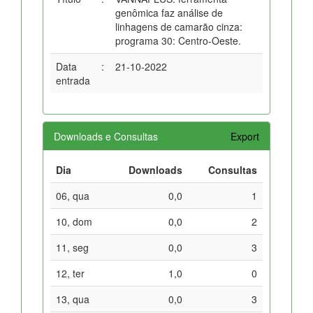
genômica faz análise de
linhagens de camarão cinza:
programa 30: Centro-Oeste.
Data
:
21-10-2022
entrada
Downloads e Consultas
Export
Dia
Downloads
Consultas
06, qua
0,0
1
10, dom
0,0
2
11, seg
0,0
3
12, ter
1,0
0
13, qua
0,0
3