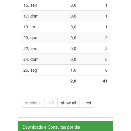
15, sex
0,0
1
17, dom
0,0
1
19, ter
0,0
1
20, qua
0,0
2
22, sex
0,0
2
24, dom
0,0
6
25, seg
1,0
6
2,0
41
previous
1/2
show all
next
Downloads e Consultas por dia