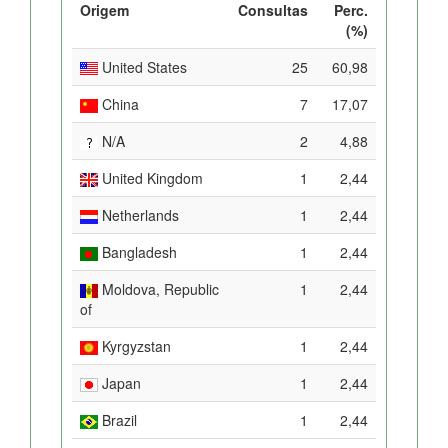
Origem
Consultas
Perc.
(%)
United States
25
60,98
China
7
17,07
N/A
2
4,88
United Kingdom
1
2,44
Netherlands
1
2,44
Bangladesh
1
2,44
Moldova, Republic
1
2,44
of
Kyrgyzstan
1
2,44
Japan
1
2,44
Brazil
1
2,44