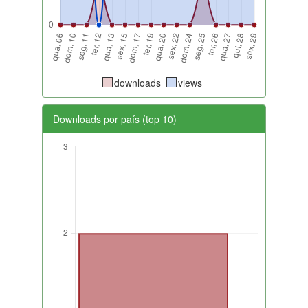
downloads
views
Downloads por país (top 10)