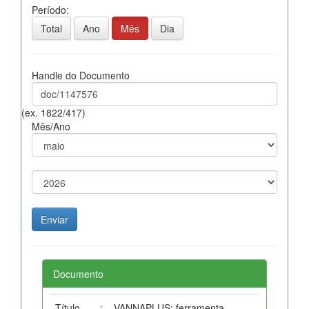
Período:
Total
Ano
Mês
Dia
Handle do Documento
(ex. 1822/417)
Mês/Ano
Documento
Título
:
VANNAPLUS: ferramenta