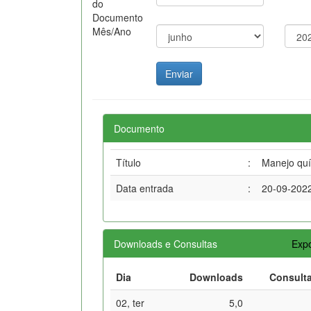
do
Documento
Mês/Ano
Documento
Título
:
Manejo quí
Data entrada
:
20-09-202
Downloads e Consultas
Expo
Dia
Downloads
Consult
02, ter
5,0