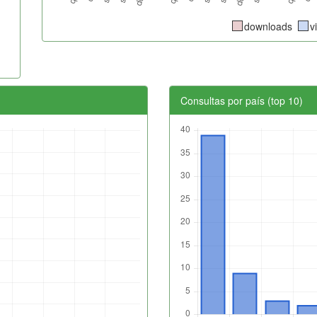
downloads
v
Consultas por país (top 10)