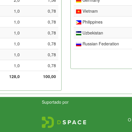
1,0
0,78
Vietnam
1,0
0,78
Philippines
1,0
0,78
Uzbekistan
1,0
0,78
Russian Federation
1,0
0,78
1,0
0,78
128,0
100,00
Suportado por
O 