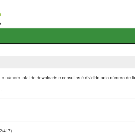
, o número total de downloads e consultas é dividido pelo número de f
.
22/417)