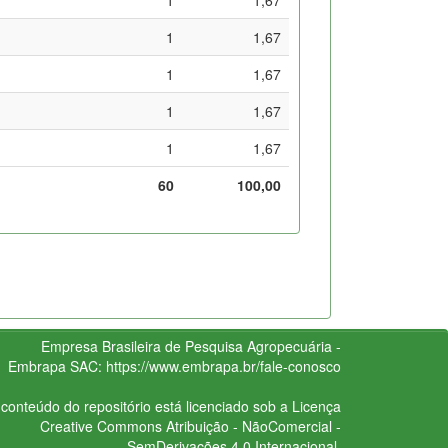
1
1,67
1
1,67
1
1,67
1
1,67
60
100,00
Empresa Brasileira de Pesquisa Agropecuária -
Embrapa
SAC:
https://www.embrapa.br/fale-conosco
conteúdo do repositório está licenciado sob a Licença
Creative Commons
Atribuição - NãoComercial -
SemDerivações 4.0 Internacional.