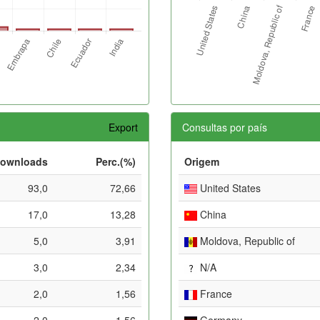
Export
Consultas por país
ownloads
Perc.(%)
Origem
93,0
72,66
United States
17,0
13,28
China
5,0
3,91
Moldova, Republic of
3,0
2,34
N/A
2,0
1,56
France
2,0
1,56
Germany