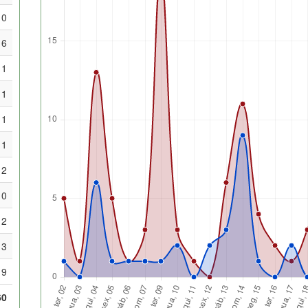
0
6
1
1
1
1
2
0
2
3
9
60