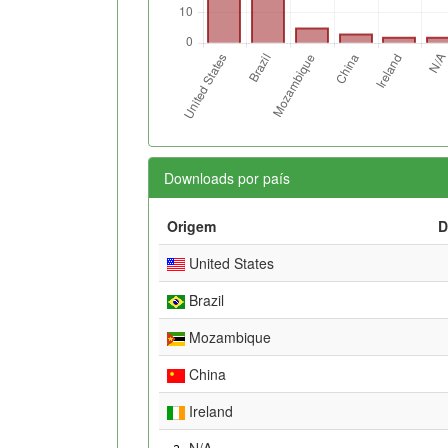
Downloads por país
Origem
D
United States
Brazil
Mozambique
China
Ireland
N/A