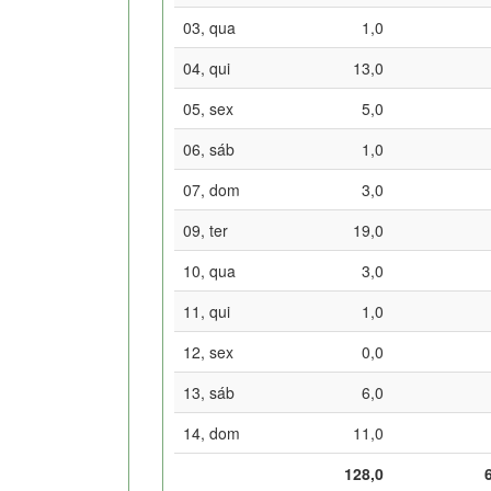
03, qua
1,0
04, qui
13,0
05, sex
5,0
06, sáb
1,0
07, dom
3,0
09, ter
19,0
10, qua
3,0
11, qui
1,0
12, sex
0,0
13, sáb
6,0
14, dom
11,0
128,0