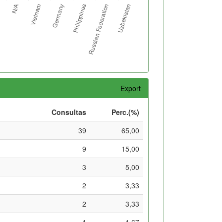
Export
Consultas
Perc.(%)
39
65,00
9
15,00
3
5,00
2
3,33
2
3,33
1
1,67