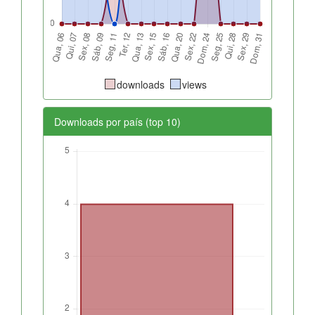
downloads
views
Downloads por país (top 10)