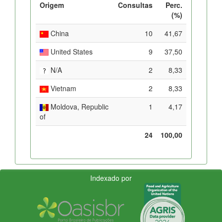
Origem
Consultas
Perc.
(%)
China
10
41,67
United States
9
37,50
N/A
2
8,33
Vietnam
2
8,33
Moldova, Republic
1
4,17
of
24
100,00
Indexado por