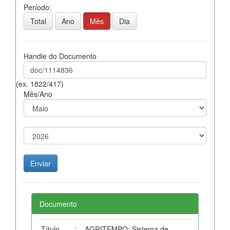
Período:
Total
Ano
Mês
Dia
Handle do Documento
(ex. 1822/417)
Mês/Ano
Documento
Título
:
AGRITEMPO: Sistema de