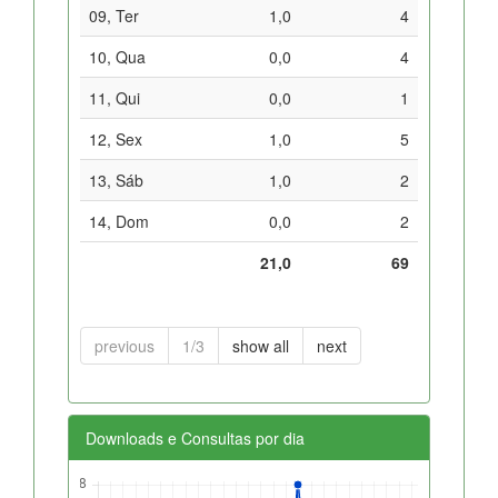
09, Ter
1,0
4
10, Qua
0,0
4
11, Qui
0,0
1
12, Sex
1,0
5
13, Sáb
1,0
2
14, Dom
0,0
2
21,0
69
previous
1/3
show all
next
Downloads e Consultas por dia