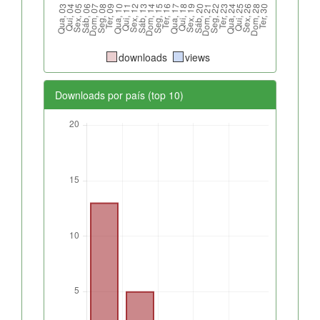
downloads
views
Downloads por país (top 10)