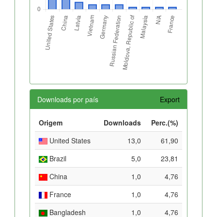
Downloads por país
Export
Origem
Downloads
Perc.(%)
United States
13,0
61,90
Brazil
5,0
23,81
China
1,0
4,76
France
1,0
4,76
Bangladesh
1,0
4,76