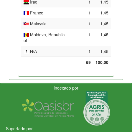
Iraq
1
1,45
France
1
1,45
Malaysia
1
1,45
Moldova, Republic
1
1,45
of
N/A
1
1,45
69
100,00
Indexado por
Suportado por