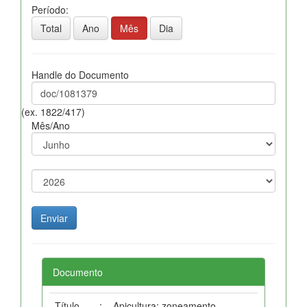
Período:
Total
Ano
Mês
Dia
Handle do Documento
(ex. 1822/417)
Mês/Ano
Documento
Título
:
Apicultura: zoneamento