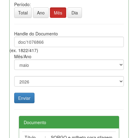
Período:
Total
Ano
Mês
Dia
Handle do Documento
(ex. 1822/417)
Mês/Ano
Documento
Título
:
SORGO e milheto para silagem