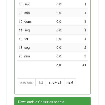
08, sex
0,0
1
09, sáb
0,0
1
10, dom
0,0
1
11, seg
0,0
1
12, ter
0,0
1
18, seg
0,0
2
20, qua
0,0
3
5,0
41
previous
1/2
show all
next
Downloads e Consultas por dia