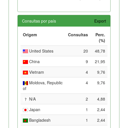
Consultas por país
Export
Origem
Consultas
Perc.
(%)
United States
20
48,78
China
9
21,95
Vietnam
4
9,76
Moldova, Republic
4
9,76
of
N/A
2
4,88
Japan
1
2,44
Bangladesh
1
2,44