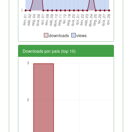
downloads
views
Downloads por país (top 10)