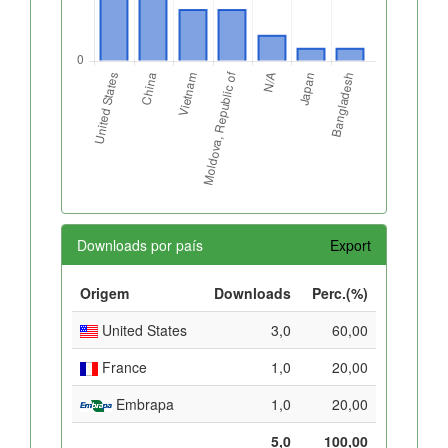
Downloads por país
Export
Origem
Downloads
Perc.(%)
United States
3,0
60,00
France
1,0
20,00
Embrapa
1,0
20,00
5,0
100,00