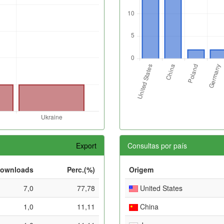
Export
Consultas por país
ownloads
Perc.(%)
Origem
7,0
77,78
United States
1,0
11,11
China