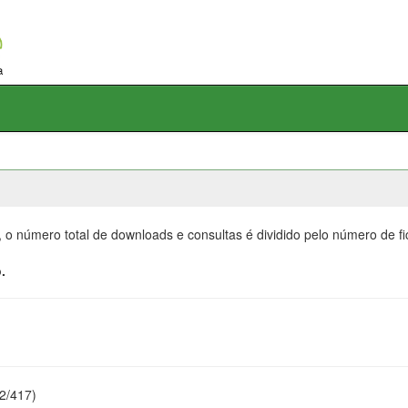
, o número total de downloads e consultas é dividido pelo número de f
.
22/417)