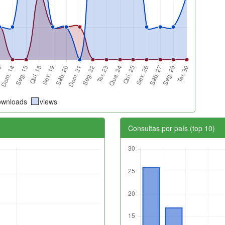
ownloads
views
Consultas por país (top 10)