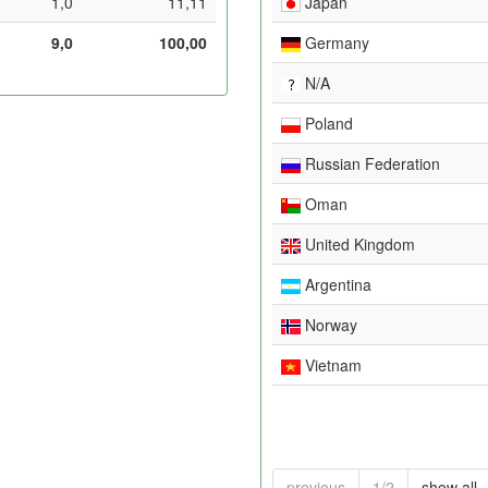
1,0
11,11
Japan
9,0
100,00
Germany
N/A
Poland
Russian Federation
Oman
United Kingdom
Argentina
Norway
Vietnam
previous
1/2
show all