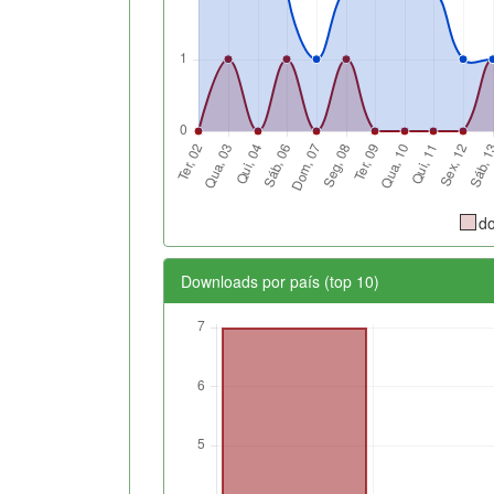
d
Downloads por país (top 10)