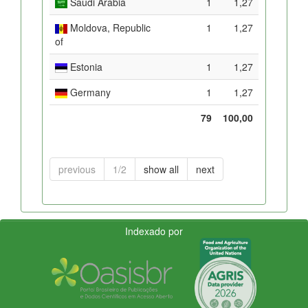
Saudi Arabia
1
1,27
Moldova, Republic
1
1,27
of
Estonia
1
1,27
Germany
1
1,27
79
100,00
previous
1/2
show all
next
Indexado por