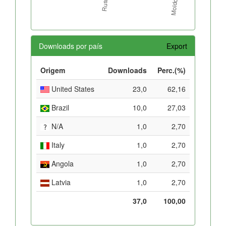
Downloads por país
Export
Origem
Downloads
Perc.(%)
United States
23,0
62,16
Brazil
10,0
27,03
N/A
1,0
2,70
Italy
1,0
2,70
Angola
1,0
2,70
Latvia
1,0
2,70
37,0
100,00