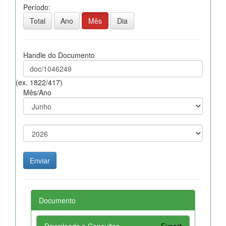
Período:
Total
Ano
Mês
Dia
Handle do Documento
(ex. 1822/417)
Mês/Ano
Documento
Downloads e Consultas
Export