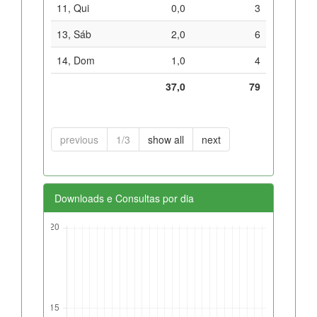
11, Qui
0,0
3
13, Sáb
2,0
6
14, Dom
1,0
4
37,0
79
previous
1/3
show all
next
Downloads e Consultas por dia