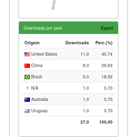
Downloads por país
Export
Origem
Downloads
Perc.(%)
United States
11,0
40,74
China
8,0
29,63
Brazil
5,0
18,52
N/A
1,0
3,70
Australia
1,0
3,70
Uruguay
1,0
3,70
27,0
100,00