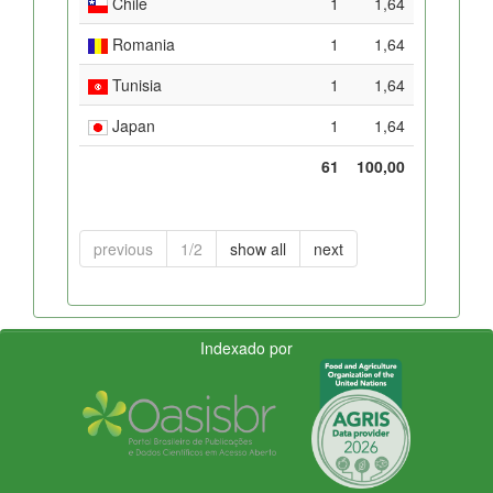
Chile
1
1,64
Romania
1
1,64
Tunisia
1
1,64
Japan
1
1,64
61
100,00
previous
1/2
show all
next
Indexado por