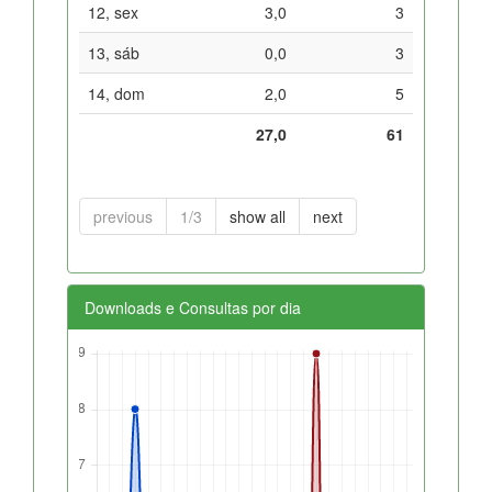
12, sex
3,0
3
13, sáb
0,0
3
14, dom
2,0
5
27,0
61
previous
1/3
show all
next
Downloads e Consultas por dia