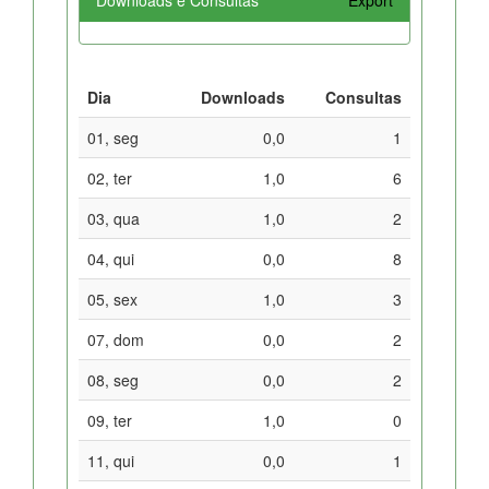
Dia
Downloads
Consultas
01, seg
0,0
1
02, ter
1,0
6
03, qua
1,0
2
04, qui
0,0
8
05, sex
1,0
3
07, dom
0,0
2
08, seg
0,0
2
09, ter
1,0
0
11, qui
0,0
1