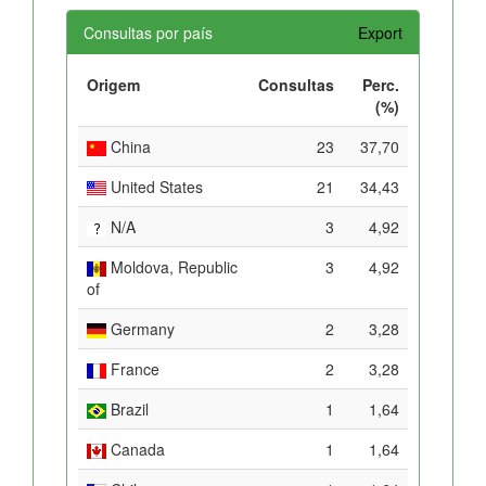
Consultas por país
Export
Origem
Consultas
Perc.
(%)
China
23
37,70
United States
21
34,43
N/A
3
4,92
Moldova, Republic
3
4,92
of
Germany
2
3,28
France
2
3,28
Brazil
1
1,64
Canada
1
1,64