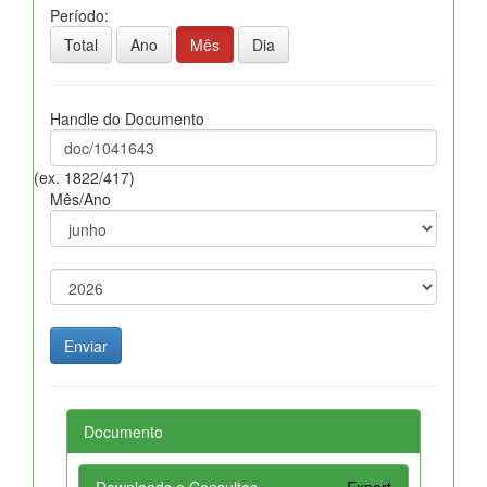
Período:
Total
Ano
Mês
Dia
Handle do Documento
(ex. 1822/417)
Mês/Ano
Documento
Downloads e Consultas
Export