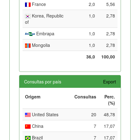
France
2,0
5,56
Korea, Republic
1,0
2,78
of
Embrapa
1,0
2,78
Mongolia
1,0
2,78
36,0
100,00
Consultas por país
Export
Origem
Consultas
Perc.
(%)
United States
20
48,78
China
7
17,07
Brazil
7
17,07