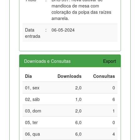
mandioca de mesa com
coloração da polpa das raízes
amarela.
Data
:
06-05-2024
entrada
Downloads e Consultas
Export
Dia
Downloads
Consultas
01, sex
2,0
0
02, sáb
1,0
6
03, dom
2,0
1
05, ter
6,0
0
06, qua
6,0
4