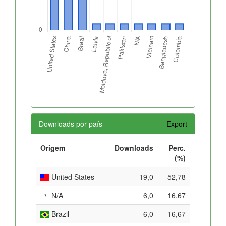
Downloads por país
Export
Origem
Downloads
Perc.
(%)
United States
19,0
52,78
N/A
6,0
16,67
Brazil
6,0
16,67