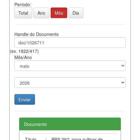
Período:
Total
Ano
Mês
Dia
Handle do Documento
(ex. 1822/417)
Mês/Ano
Documento
Título
:
BRS 397: nova cultivar de