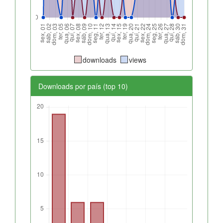
downloads
views
Downloads por país (top 10)