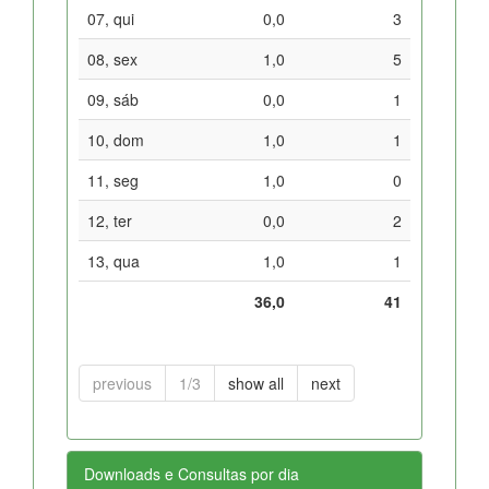
07, qui
0,0
3
08, sex
1,0
5
09, sáb
0,0
1
10, dom
1,0
1
11, seg
1,0
0
12, ter
0,0
2
13, qua
1,0
1
36,0
41
previous
1/3
show all
next
Downloads e Consultas por dia