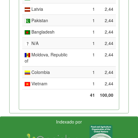
Latvia
1
2,44
Pakistan
1
2,44
Bangladesh
1
2,44
N/A
1
2,44
Moldova, Republic
1
2,44
of
Colombia
1
2,44
Vietnam
1
2,44
41
100,00
Indexado por