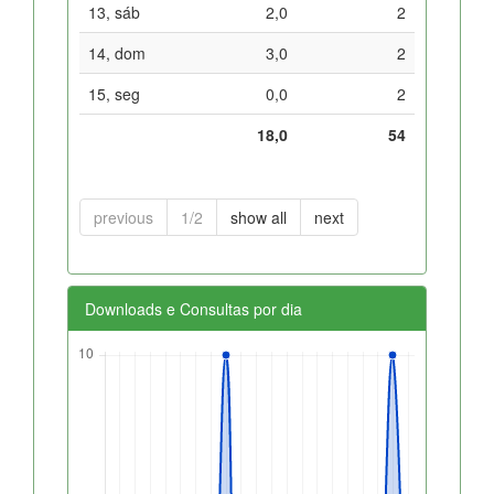
13, sáb
2,0
2
14, dom
3,0
2
15, seg
0,0
2
18,0
54
previous
1/2
show all
next
Downloads e Consultas por dia