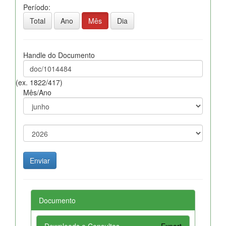
Período:
Total
Ano
Mês
Dia
Handle do Documento
(ex. 1822/417)
Mês/Ano
Documento
Downloads e Consultas
Export