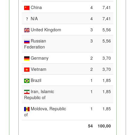
China
4
7,41
N/A
4
7,41
United Kingdom
3
5,56
Russian
3
5,56
Federation
Germany
2
3,70
Vietnam
2
3,70
Brazil
1
1,85
Iran, Islamic
1
1,85
Republic of
Moldova, Republic
1
1,85
of
54
100,00