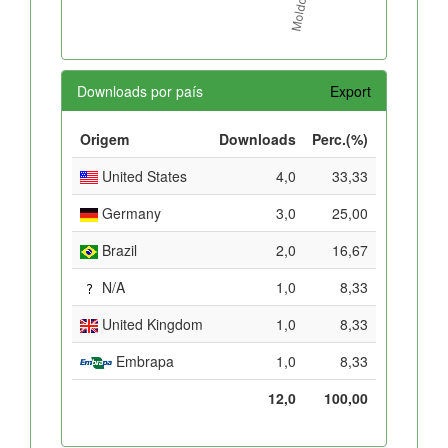
Downloads por país
Export
Origem
Downloads
Perc.(%)
United States
4,0
33,33
Germany
3,0
25,00
Brazil
2,0
16,67
N/A
1,0
8,33
United Kingdom
1,0
8,33
Embrapa
1,0
8,33
12,0
100,00