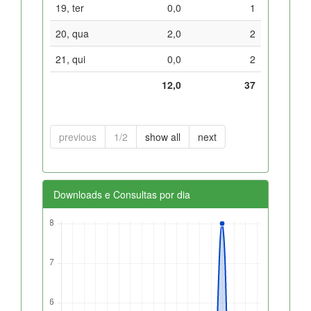
19, ter
0,0
1
20, qua
2,0
2
21, qui
0,0
2
12,0
37
previous
1/2
show all
next
Downloads e Consultas por dia