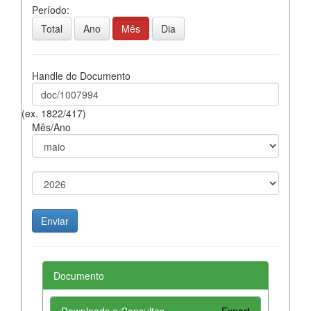
Período:
Total
Ano
Mês
Dia
Handle do Documento
(ex. 1822/417)
Mês/Ano
Documento
Downloads e Consultas
Export