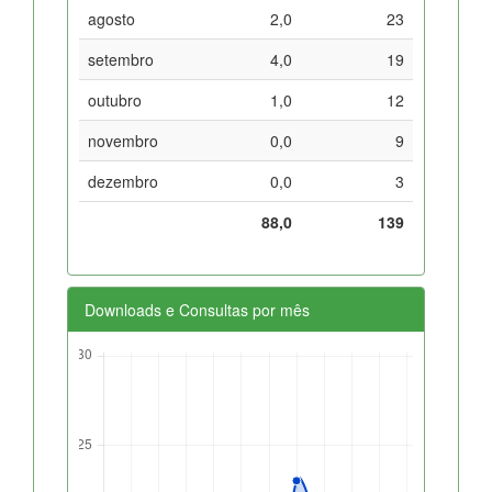
agosto
2,0
23
setembro
4,0
19
outubro
1,0
12
novembro
0,0
9
dezembro
0,0
3
88,0
139
Downloads e Consultas por mês