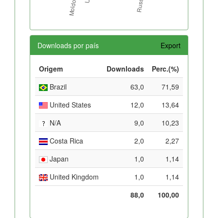
Downloads por país
Export
Origem
Downloads
Perc.(%)
Brazil
63,0
71,59
United States
12,0
13,64
N/A
9,0
10,23
Costa Rica
2,0
2,27
Japan
1,0
1,14
United Kingdom
1,0
1,14
88,0
100,00