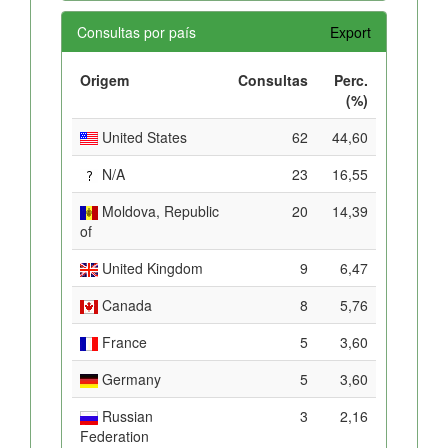
Consultas por país
Export
Origem
Consultas
Perc.
(%)
United States
62
44,60
N/A
23
16,55
Moldova, Republic
20
14,39
of
United Kingdom
9
6,47
Canada
8
5,76
France
5
3,60
Germany
5
3,60
Russian
3
2,16
Federation