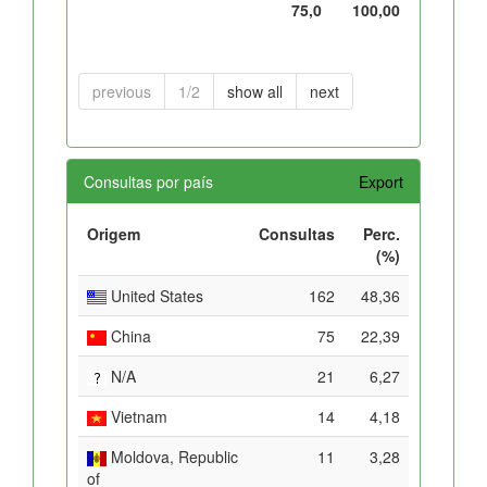
75,0
100,00
previous
1/2
show all
next
Consultas por país
Export
Origem
Consultas
Perc.
(%)
United States
162
48,36
China
75
22,39
N/A
21
6,27
Vietnam
14
4,18
Moldova, Republic
11
3,28
of