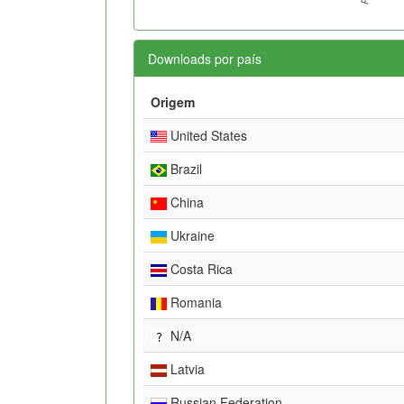
Downloads por país
Origem
United States
Brazil
China
Ukraine
Costa Rica
Romania
N/A
Latvia
Russian Federation