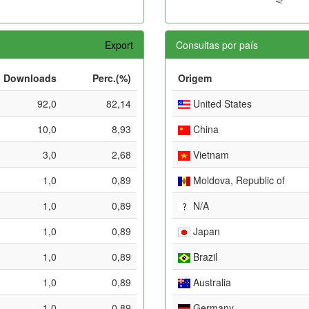
Export
Consultas por país
Downloads
Perc.(%)
Origem
92,0
82,14
United States
10,0
8,93
China
3,0
2,68
Vietnam
1,0
0,89
Moldova, Republic of
1,0
0,89
N/A
1,0
0,89
Japan
1,0
0,89
Brazil
1,0
0,89
Australia
1,0
0,89
Germany