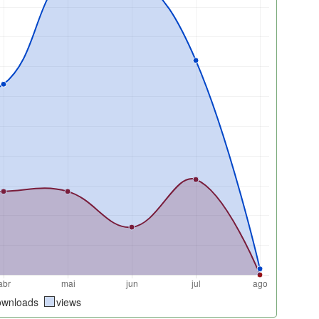
ownloads
views