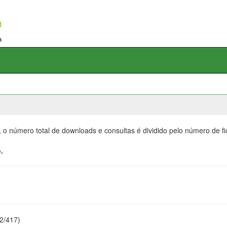
, o número total de downloads e consultas é dividido pelo número de f
.
22/417)