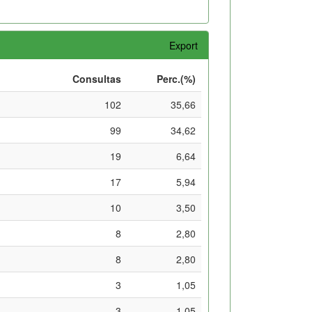
Export
Consultas
Perc.(%)
102
35,66
99
34,62
19
6,64
17
5,94
10
3,50
8
2,80
8
2,80
3
1,05
3
1,05