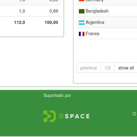
1,0
0,89
Bangladesh
112,0
100,00
Argentina
France
previous
1/2
show all
Suportado por
O 