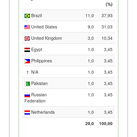
(%)
Brazil
11,0
37,93
United States
9,0
31,03
United Kingdom
3,0
10,34
Egypt
1,0
3,45
Philippines
1,0
3,45
N/A
1,0
3,45
Pakistan
1,0
3,45
Russian
1,0
3,45
Federation
Netherlands
1,0
3,45
29,0
100,00