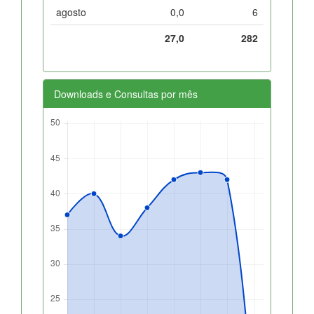
agosto
0,0
6
27,0
282
Downloads e Consultas por mês