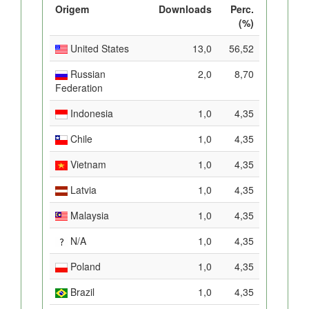
Origem
Downloads
Perc.
(%)
United States
13,0
56,52
Russian
2,0
8,70
Federation
Indonesia
1,0
4,35
Chile
1,0
4,35
Vietnam
1,0
4,35
Latvia
1,0
4,35
Malaysia
1,0
4,35
N/A
1,0
4,35
Poland
1,0
4,35
Brazil
1,0
4,35