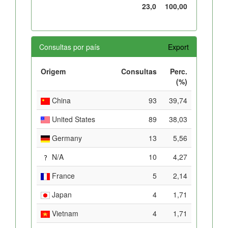
23,0
100,00
Consultas por país
Export
Origem
Consultas
Perc.
(%)
China
93
39,74
United States
89
38,03
Germany
13
5,56
N/A
10
4,27
France
5
2,14
Japan
4
1,71
Vietnam
4
1,71