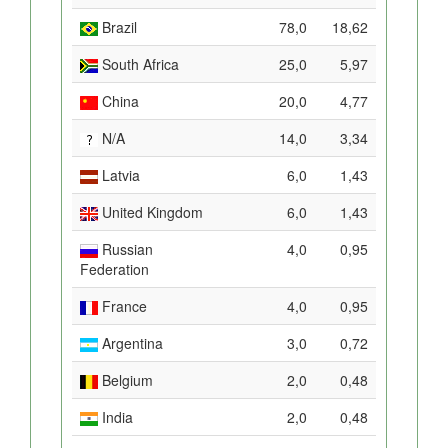
Brazil
78,0
18,62
South Africa
25,0
5,97
China
20,0
4,77
N/A
14,0
3,34
Latvia
6,0
1,43
United Kingdom
6,0
1,43
Russian
4,0
0,95
Federation
France
4,0
0,95
Argentina
3,0
0,72
Belgium
2,0
0,48
India
2,0
0,48