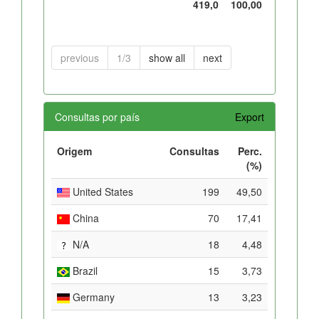
419,0
100,00
previous
1/3
show all
next
Consultas por país
Export
Origem
Consultas
Perc.
(%)
United States
199
49,50
China
70
17,41
N/A
18
4,48
Brazil
15
3,73
Germany
13
3,23