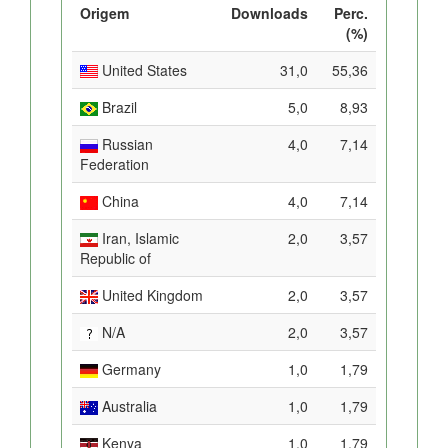
Origem
Downloads
Perc.
(%)
United States
31,0
55,36
Brazil
5,0
8,93
Russian
4,0
7,14
Federation
China
4,0
7,14
Iran, Islamic
2,0
3,57
Republic of
United Kingdom
2,0
3,57
N/A
2,0
3,57
Germany
1,0
1,79
Australia
1,0
1,79
Kenya
1,0
1,79