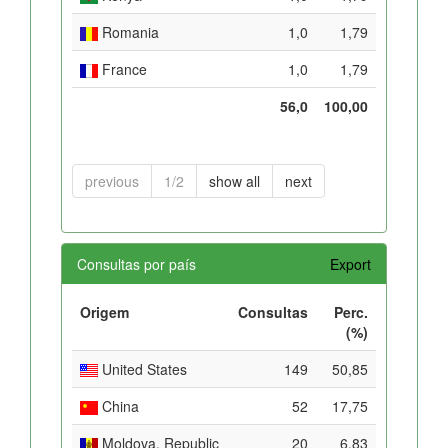
Romania
1,0
1,79
France
1,0
1,79
56,0
100,00
previous
1/2
show all
next
Consultas por país
Export
Origem
Consultas
Perc.
(%)
United States
149
50,85
China
52
17,75
Moldova, Republic
20
6,83