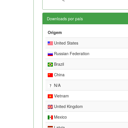
Downloads por país
Origem
United States
Russian Federation
Brazil
China
N/A
Vietnam
United Kingdom
Mexico
Latvia