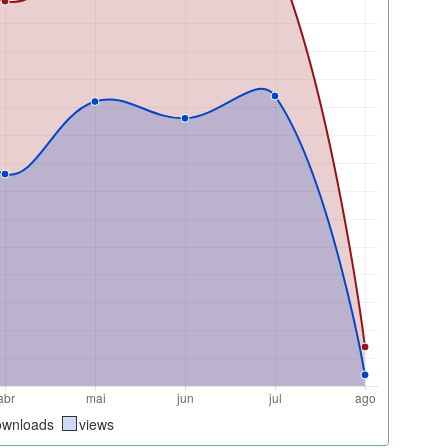
ownloads
views