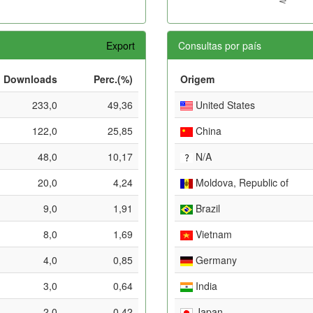
Export
Consultas por país
Downloads
Perc.(%)
Origem
233,0
49,36
United States
122,0
25,85
China
48,0
10,17
N/A
20,0
4,24
Moldova, Republic of
9,0
1,91
Brazil
8,0
1,69
Vietnam
4,0
0,85
Germany
3,0
0,64
India
2,0
0,42
Japan