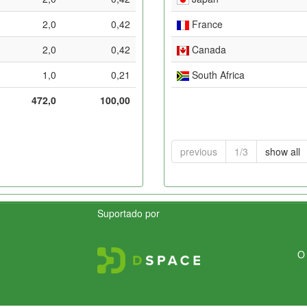
2,0
0,42
France
2,0
0,42
Canada
1,0
0,21
South Africa
472,0
100,00
previous
1/3
show all
Suportado por
O 