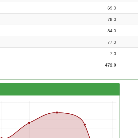
69,0
78,0
84,0
77,0
7,0
472,0