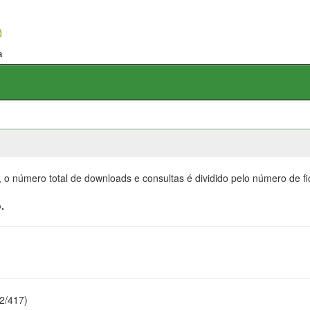
, o número total de downloads e consultas é dividido pelo número de f
.
22/417)