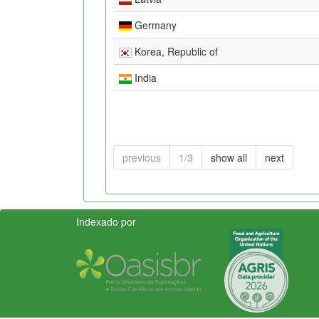
Germany
Korea, Republic of
India
previous
1/3
show all
next
Indexado por