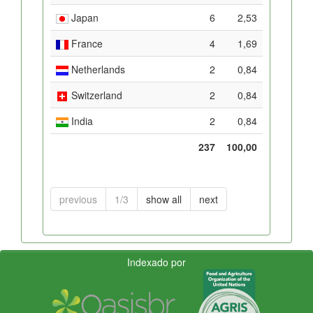
Japan
6
2,53
France
4
1,69
Netherlands
2
0,84
Switzerland
2
0,84
India
2
0,84
237
100,00
previous
1/3
show all
next
Indexado por