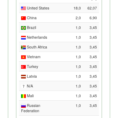
United States
18,0
62,07
China
2,0
6,90
Brazil
1,0
3,45
Netherlands
1,0
3,45
South Africa
1,0
3,45
Vietnam
1,0
3,45
Turkey
1,0
3,45
Latvia
1,0
3,45
N/A
1,0
3,45
Mali
1,0
3,45
Russian
1,0
3,45
Federation