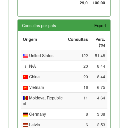
29,0
100,00
Consultas por país
Export
Origem
Consultas
Perc.
(%)
United States
122
51,48
N/A
20
8,44
China
20
8,44
Vietnam
16
6,75
Moldova, Republic
11
4,64
of
Germany
8
3,38
Latvia
6
2,53