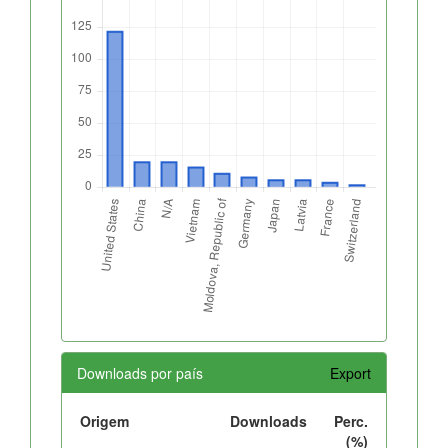
Downloads por país
Export
Origem
Downloads
Perc.
(%)