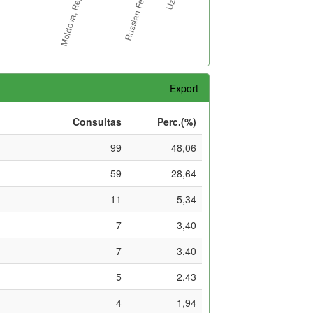
Export
Consultas
Perc.(%)
99
48,06
59
28,64
11
5,34
7
3,40
7
3,40
5
2,43
4
1,94