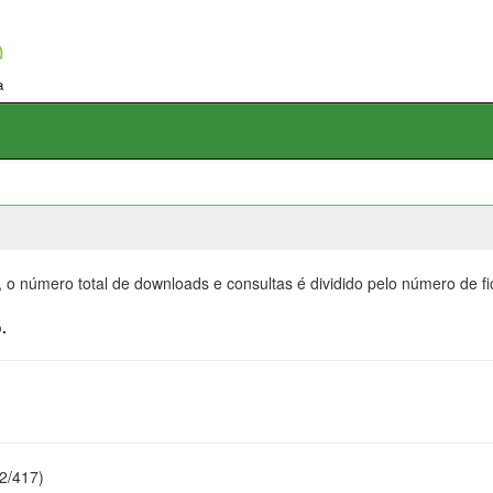
, o número total de downloads e consultas é dividido pelo número de f
.
22/417)