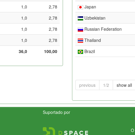
1,0
2,78
Japan
1,0
2,78
Uzbekistan
1,0
2,78
Russian Federation
1,0
2,78
Thailand
36,0
100,00
Brazil
previous
1/2
show all
Suportado por
O 