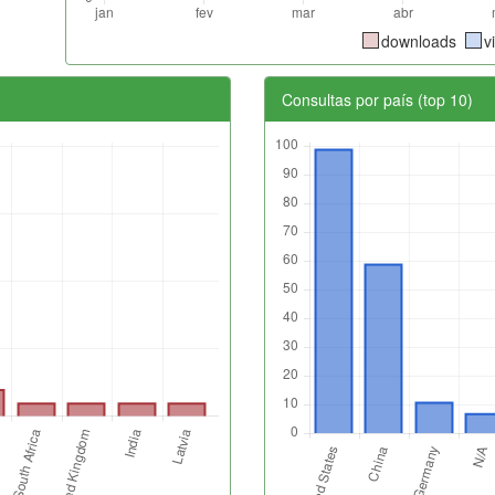
downloads
v
Consultas por país (top 10)