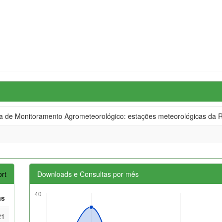
de Monitoramento Agrometeorológico: estações meteorológicas da R
rt
Downloads e Consultas por mês
as
21