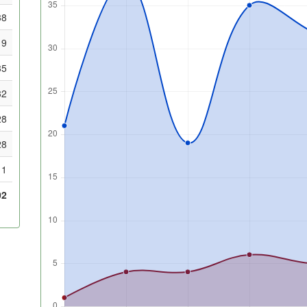
38
19
35
32
28
28
1
02