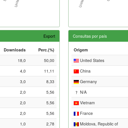
Export
Consultas por país
Downloads
Perc.(%)
Origem
18,0
50,00
United States
4,0
11,11
China
3,0
8,33
Germany
2,0
5,56
N/A
2,0
5,56
Vietnam
2,0
5,56
France
1,0
2,78
Moldova, Republic of