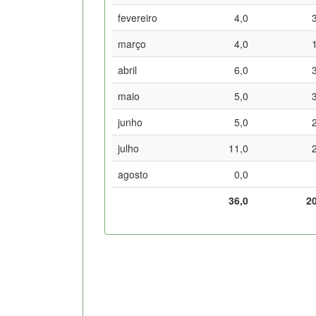
fevereiro
4,0
março
4,0
abril
6,0
maio
5,0
junho
5,0
julho
11,0
agosto
0,0
36,0
2