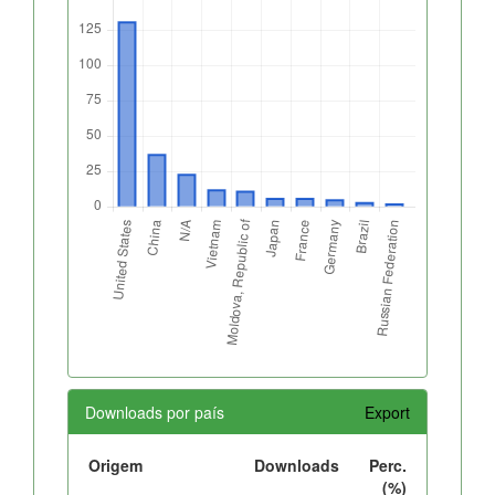
Downloads por país
Export
Origem
Downloads
Perc.
(%)