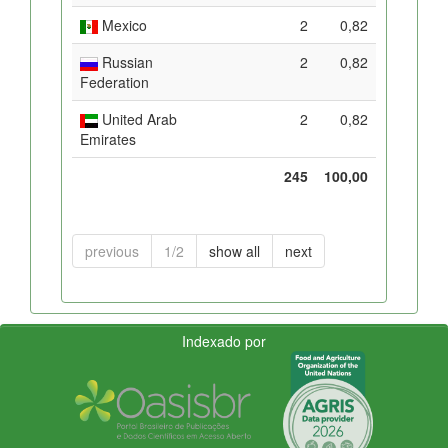
Mexico
2
0,82
Russian
2
0,82
Federation
United Arab
2
0,82
Emirates
245
100,00
previous
1/2
show all
next
Indexado por