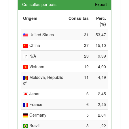
Consultas por país
Export
Origem
Consultas
Perc.
(%)
United States
131
53,47
China
37
15,10
N/A
23
9,39
Vietnam
12
4,90
Moldova, Republic
11
4,49
of
Japan
6
2,45
France
6
2,45
Germany
5
2,04
Brazil
3
1,22