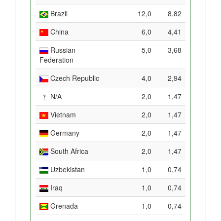
Brazil
12,0
8,82
China
6,0
4,41
Russian
5,0
3,68
Federation
Czech Republic
4,0
2,94
N/A
2,0
1,47
Vietnam
2,0
1,47
Germany
2,0
1,47
South Africa
2,0
1,47
Uzbekistan
1,0
0,74
Iraq
1,0
0,74
Grenada
1,0
0,74