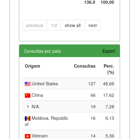
136,0
100,00
previous
1/2
show all
next
Consultas por país
Export
Origem
Consultas
Perc.
(%)
United States
127
48,66
China
46
17,62
N/A
19
7,28
Moldova, Republic
16
6,13
of
Vietnam
14
5,36