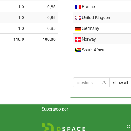
1,0
0,85
France
1,0
0,85
United Kingdom
1,0
0,85
Germany
118,0
100,00
Norway
South Africa
previous
1/3
show all
Suportado por
O 