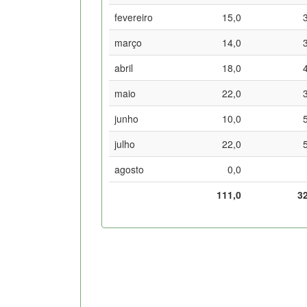
fevereiro
15,0
março
14,0
abril
18,0
maio
22,0
junho
10,0
julho
22,0
agosto
0,0
111,0
3