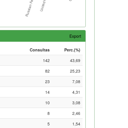
Export
Consultas
Perc.(%)
142
43,69
82
25,23
23
7,08
14
4,31
10
3,08
8
2,46
5
1,54