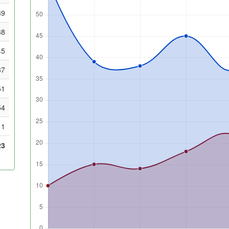
39
38
45
37
51
54
1
23