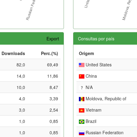
Export
Consultas por país
Downloads
Perc.(%)
Origem
82,0
69,49
United States
14,0
11,86
China
10,0
8,47
N/A
4,0
3,39
Moldova, Republic of
3,0
2,54
Vietnam
1,0
0,85
Brazil
1,0
0,85
Russian Federation