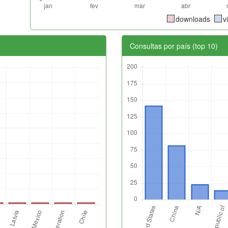
downloads
v
Consultas por país (top 10)