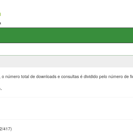
, o número total de downloads e consultas é dividido pelo número de f
.
22/417)