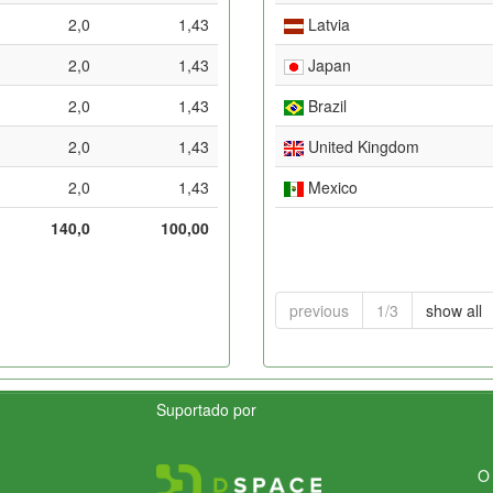
2,0
1,43
Latvia
2,0
1,43
Japan
2,0
1,43
Brazil
2,0
1,43
United Kingdom
2,0
1,43
Mexico
140,0
100,00
previous
1/3
show all
Suportado por
O 