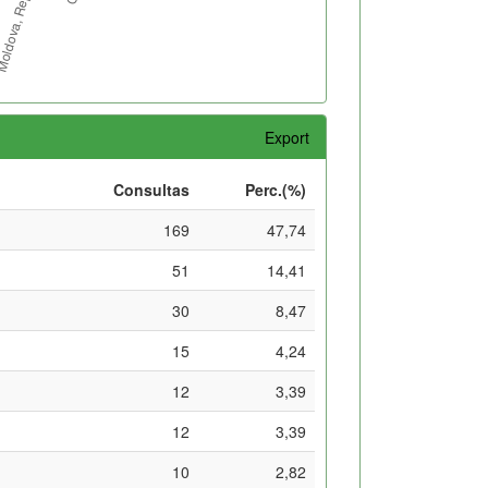
Export
Consultas
Perc.(%)
169
47,74
51
14,41
30
8,47
15
4,24
12
3,39
12
3,39
10
2,82