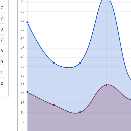
37
37
73
27
58
60
1
52