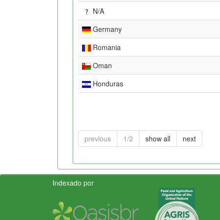
N/A
Germany
Romania
Oman
Honduras
previous
1/2
show all
next
Indexado por