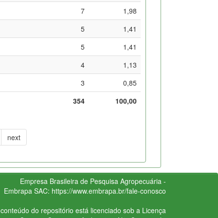
7
1,98
5
1,41
5
1,41
4
1,13
3
0,85
354
100,00
next
Empresa Brasileira de Pesquisa Agropecuária -
Embrapa
SAC:
https://www.embrapa.br/fale-conosco
conteúdo do repositório está licenciado sob a Licença