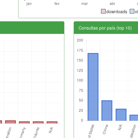
downloads
v
Consultas por país (top 10)