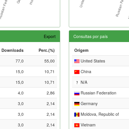
Export
Consultas por país
Downloads
Perc.(%)
Origem
77,0
55,00
United States
15,0
10,71
China
15,0
10,71
N/A
4,0
2,86
Russian Federation
3,0
2,14
Germany
3,0
2,14
Moldova, Republic of
3,0
2,14
Vietnam