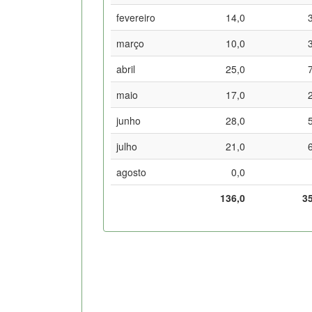
fevereiro
14,0
março
10,0
abril
25,0
maio
17,0
junho
28,0
julho
21,0
agosto
0,0
136,0
3