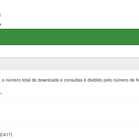
, o número total de downloads e consultas é dividido pelo número de f
.
22/417)