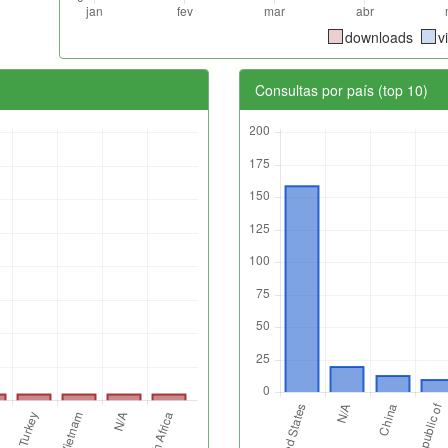
downloads
v
Consultas por país (top 10)