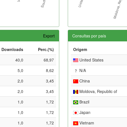
Export
Consultas por país
Downloads
Perc.(%)
Origem
40,0
68,97
United States
5,0
8,62
N/A
2,0
3,45
China
2,0
3,45
Moldova, Republic of
1,0
1,72
Brazil
1,0
1,72
Japan
1,0
1,72
Vietnam