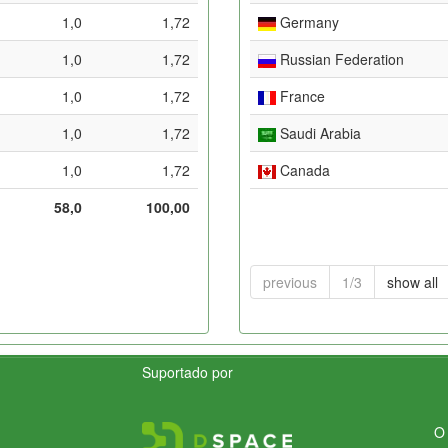
1,0
1,72
Germany
1,0
1,72
Russian Federation
1,0
1,72
France
1,0
1,72
Saudi Arabia
1,0
1,72
Canada
58,0
100,00
previous
1/3
show all
Suportado por
O 