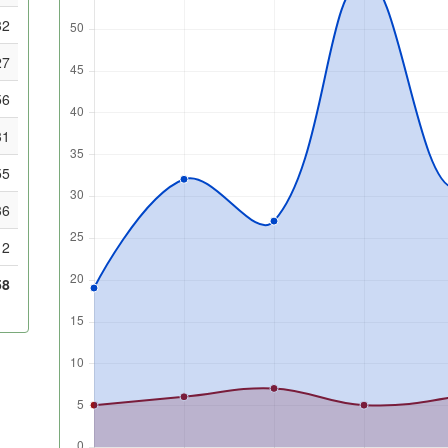
32
27
56
31
55
36
2
58