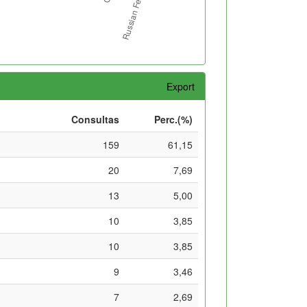
Export
Consultas
Perc.(%)
159
61,15
20
7,69
13
5,00
10
3,85
10
3,85
9
3,46
7
2,69