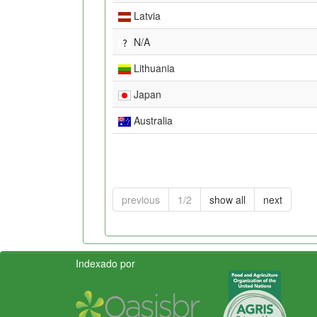
Latvia
N/A
Lithuania
Japan
Australia
previous
1/2
show all
next
Indexado por