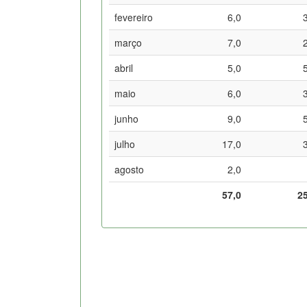
fevereiro
6,0
março
7,0
abril
5,0
maio
6,0
junho
9,0
julho
17,0
agosto
2,0
57,0
2