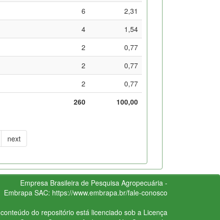
6
2,31
4
1,54
2
0,77
2
0,77
2
0,77
260
100,00
next
Empresa Brasileira de Pesquisa Agropecuária -
Embrapa
SAC:
https://www.embrapa.br/fale-conosco
conteúdo do repositório está licenciado sob a Licença