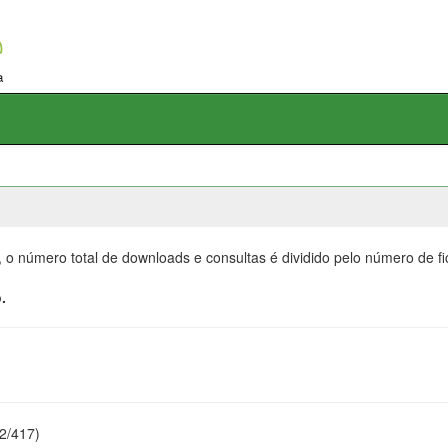
, o número total de downloads e consultas é dividido pelo número de f
.
22/417)