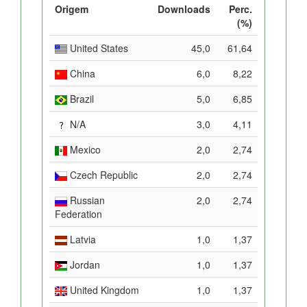
Origem
Downloads
Perc.
(%)
United States
45,0
61,64
China
6,0
8,22
Brazil
5,0
6,85
N/A
3,0
4,11
Mexico
2,0
2,74
Czech Republic
2,0
2,74
Russian
2,0
2,74
Federation
Latvia
1,0
1,37
Jordan
1,0
1,37
United Kingdom
1,0
1,37