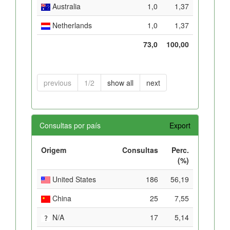
Australia
1,0
1,37
Netherlands
1,0
1,37
73,0
100,00
previous
1/2
show all
next
Consultas por país
Export
Origem
Consultas
Perc.
(%)
United States
186
56,19
China
25
7,55
N/A
17
5,14