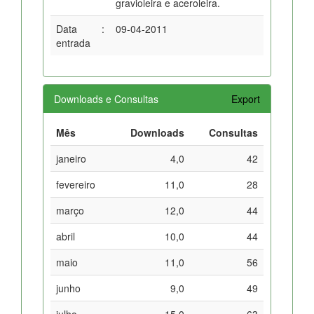
gravioleira e aceroleira.
Data
:
09-04-2011
entrada
Downloads e Consultas
Export
Mês
Downloads
Consultas
janeiro
4,0
42
fevereiro
11,0
28
março
12,0
44
abril
10,0
44
maio
11,0
56
junho
9,0
49
julho
15,0
63