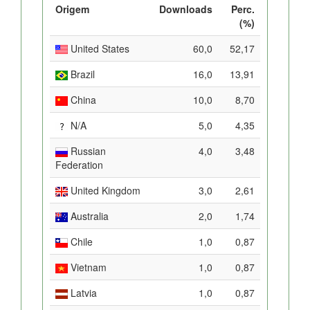
Origem
Downloads
Perc.
(%)
United States
60,0
52,17
Brazil
16,0
13,91
China
10,0
8,70
N/A
5,0
4,35
Russian
4,0
3,48
Federation
United Kingdom
3,0
2,61
Australia
2,0
1,74
Chile
1,0
0,87
Vietnam
1,0
0,87
Latvia
1,0
0,87