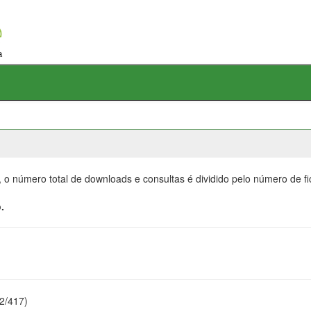
, o número total de downloads e consultas é dividido pelo número de f
.
22/417)