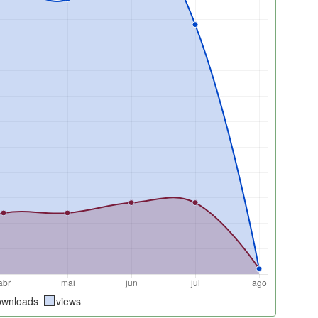
ownloads
views