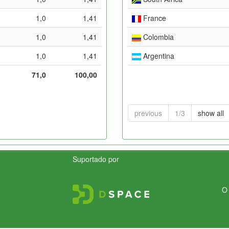
1,0
1,41
France
1,0
1,41
Colombia
1,0
1,41
Argentina
71,0
100,00
previous
1/3
show all
Suportado por
O 