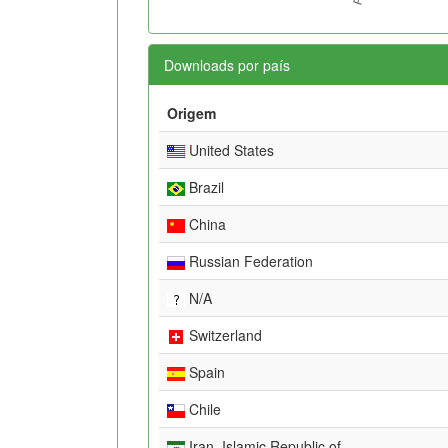
Downloads por país
Origem
United States
Brazil
China
Russian Federation
N/A
Switzerland
Spain
Chile
Iran, Islamic Republic of