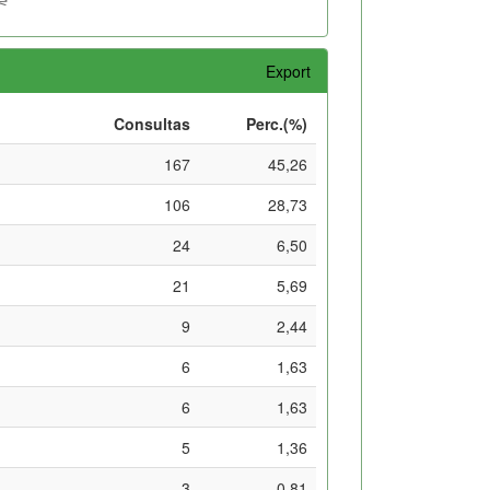
Export
Consultas
Perc.(%)
167
45,26
106
28,73
24
6,50
21
5,69
9
2,44
6
1,63
6
1,63
5
1,36
3
0,81