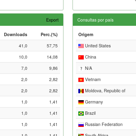
Export
Consultas por país
Downloads
Perc.(%)
Origem
41,0
57,75
United States
10,0
14,08
China
7,0
9,86
N/A
2,0
2,82
Vietnam
2,0
2,82
Moldova, Republic of
1,0
1,41
Germany
1,0
1,41
Brazil
1,0
1,41
Russian Federation
1,0
1,41
South Africa