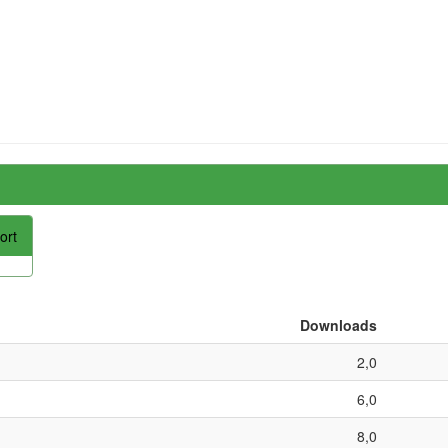
ort
Downloads
2,0
6,0
8,0