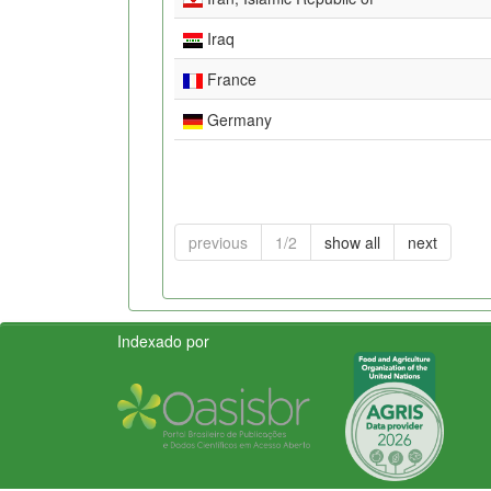
Iraq
France
Germany
previous
1/2
show all
next
Indexado por