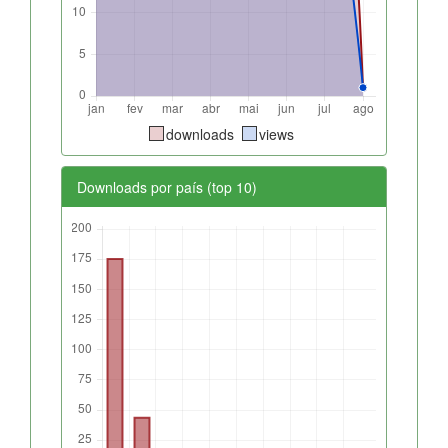
downloads
views
Downloads por país (top 10)