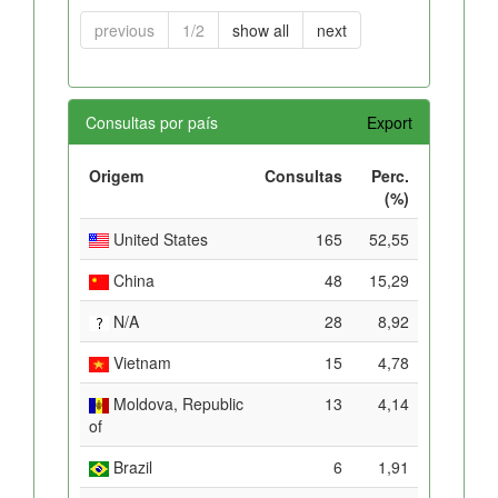
previous
1/2
show all
next
Consultas por país
Export
Origem
Consultas
Perc.
(%)
United States
165
52,55
China
48
15,29
N/A
28
8,92
Vietnam
15
4,78
Moldova, Republic
13
4,14
of
Brazil
6
1,91