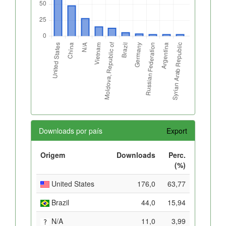
Downloads por país
Export
Origem
Downloads
Perc.
(%)
United States
176,0
63,77
Brazil
44,0
15,94
N/A
11,0
3,99