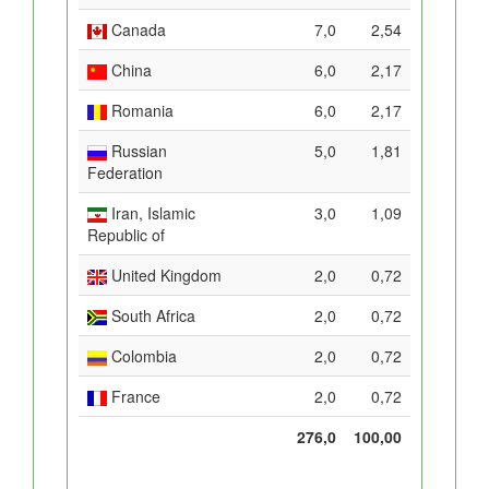
Canada
7,0
2,54
China
6,0
2,17
Romania
6,0
2,17
Russian
5,0
1,81
Federation
Iran, Islamic
3,0
1,09
Republic of
United Kingdom
2,0
0,72
South Africa
2,0
0,72
Colombia
2,0
0,72
France
2,0
0,72
276,0
100,00