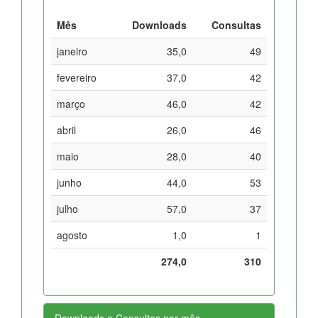
Mês
Downloads
Consultas
janeiro
35,0
49
fevereiro
37,0
42
março
46,0
42
abril
26,0
46
maio
28,0
40
junho
44,0
53
julho
57,0
37
agosto
1,0
1
274,0
310
Downloads e Consultas por mês