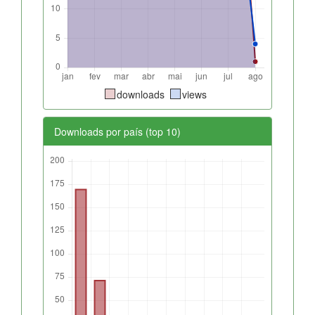
downloads
views
Downloads por país (top 10)