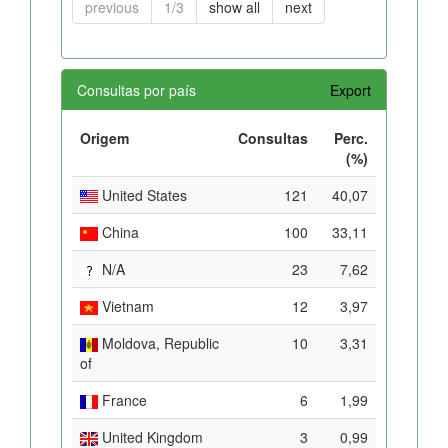
previous
1/3
show all
next
Consultas por país
Export
Origem
Consultas
Perc.
(%)
United States
121
40,07
China
100
33,11
N/A
23
7,62
Vietnam
12
3,97
Moldova, Republic
10
3,31
of
France
6
1,99
United Kingdom
3
0,99