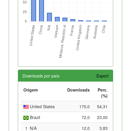
Downloads por país
Export
Origem
Downloads
Perc.
(%)
United States
170,0
54,31
Brazil
72,0
23,00
N/A
12,0
3,83