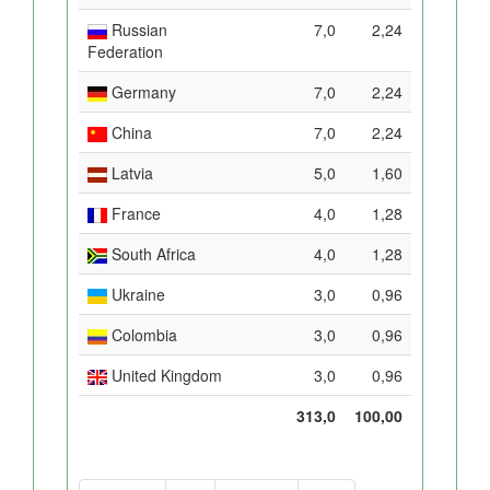
Russian
7,0
2,24
Federation
Germany
7,0
2,24
China
7,0
2,24
Latvia
5,0
1,60
France
4,0
1,28
South Africa
4,0
1,28
Ukraine
3,0
0,96
Colombia
3,0
0,96
United Kingdom
3,0
0,96
313,0
100,00