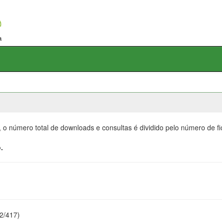
, o número total de downloads e consultas é dividido pelo número de f
.
22/417)