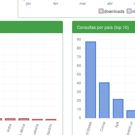
downloads
v
Consultas por país (top 10)