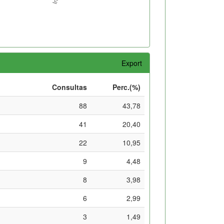
Export
Consultas
Perc.(%)
88
43,78
41
20,40
22
10,95
9
4,48
8
3,98
6
2,99
3
1,49