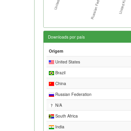
Downloads por país
Origem
United States
Brazil
China
Russian Federation
N/A
South Africa
India