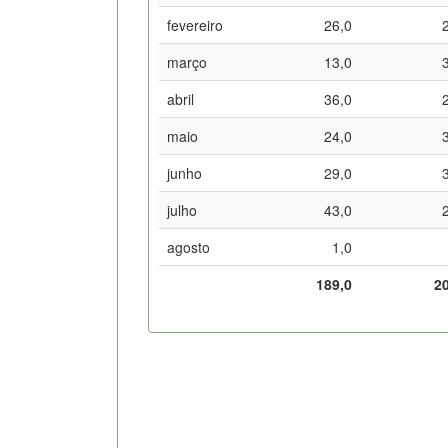
fevereiro
26,0
março
13,0
abril
36,0
maio
24,0
junho
29,0
julho
43,0
agosto
1,0
189,0
2