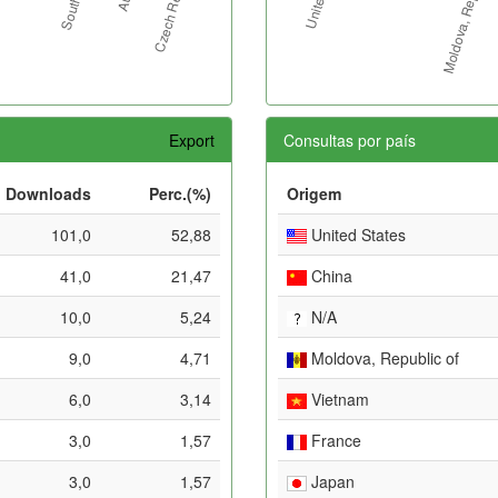
Export
Consultas por país
Downloads
Perc.(%)
Origem
101,0
52,88
United States
41,0
21,47
China
10,0
5,24
N/A
9,0
4,71
Moldova, Republic of
6,0
3,14
Vietnam
3,0
1,57
France
3,0
1,57
Japan