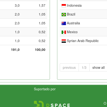
3,0
1,57
Indonesia
2,0
1,05
Brazil
2,0
1,05
Australia
1,0
0,52
Mexico
1,0
0,52
Syrian Arab Republic
191,0
100,00
previous
1/3
show all
Suportado por
O 