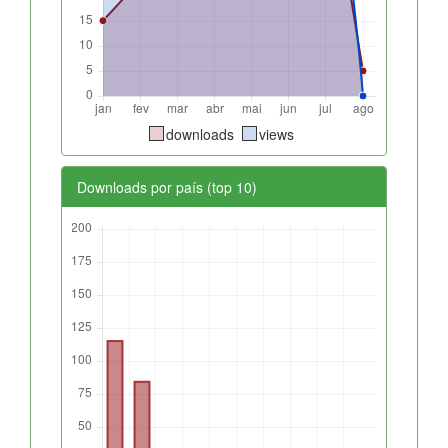
downloads
views
Downloads por país (top 10)