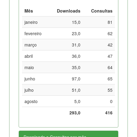
Mês
Downloads
Consultas
janeiro
15,0
81
fevereiro
23,0
62
março
31,0
42
abril
36,0
47
maio
35,0
64
junho
97,0
65
julho
51,0
55
agosto
5,0
0
293,0
416
Downloads e Consultas por mês