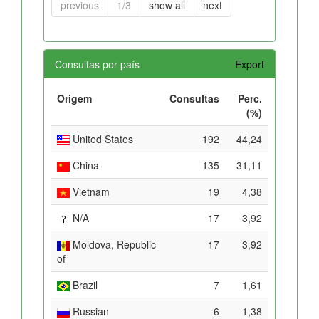
previous
1/3
show all
next
Consultas por país
Export
Origem
Consultas
Perc.
(%)
United States
192
44,24
China
135
31,11
Vietnam
19
4,38
N/A
17
3,92
Moldova, Republic
17
3,92
of
Brazil
7
1,61
Russian
6
1,38