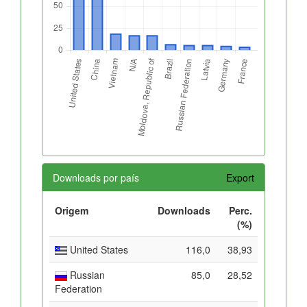
Downloads por país
Export
Origem
Downloads
Perc.
(%)
United States
116,0
38,93
Russian
85,0
28,52
Federation