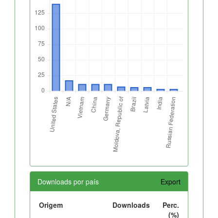
Downloads por país
Export
Origem
Downloads
Perc.
(%)