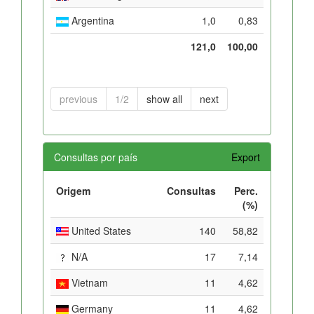
Argentina
1,0
0,83
121,0
100,00
previous
1/2
show all
next
Consultas por país
Export
Origem
Consultas
Perc.
(%)
United States
140
58,82
N/A
17
7,14
Vietnam
11
4,62
Germany
11
4,62