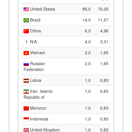
United States
85,0
70,25
Brazil
14,0
11,57
China
6,0
4,96
N/A
4,0
3,31
Vietnam
2,0
1,65
Russian
2,0
1,65
Federation
Latvia
1,0
0,83
Iran, Islamic
1,0
0,83
Republic of
Morocco
1,0
0,83
Indonesia
1,0
0,83
United Kingdom
1,0
0,83