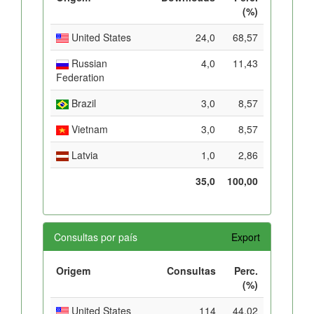
(%)
United States
24,0
68,57
Russian
4,0
11,43
Federation
Brazil
3,0
8,57
Vietnam
3,0
8,57
Latvia
1,0
2,86
35,0
100,00
Consultas por país
Export
Origem
Consultas
Perc.
(%)
United States
114
44,02