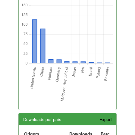
Downloads por país
Export
Origem
Downloads
Perc.