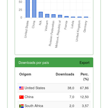
Downloads por país
Export
Origem
Downloads
Perc.
(%)
United States
38,0
67,86
China
7,0
12,50
South Africa
2,0
3,57