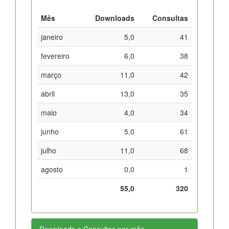
Mês
Downloads
Consultas
janeiro
5,0
41
fevereiro
6,0
38
março
11,0
42
abril
13,0
35
maio
4,0
34
junho
5,0
61
julho
11,0
68
agosto
0,0
1
55,0
320
Downloads e Consultas por mês