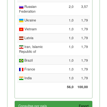
Russian
2,0
3,57
Federation
Ukraine
1,0
1,79
Vietnam
1,0
1,79
Latvia
1,0
1,79
Iran, Islamic
1,0
1,79
Republic of
Brazil
1,0
1,79
France
1,0
1,79
India
1,0
1,79
56,0
100,00
Consultas por país
Export