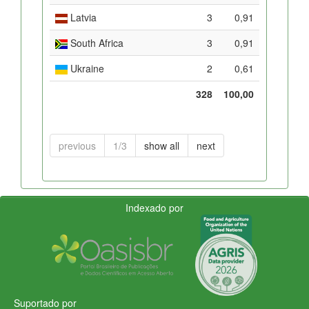
Latvia
3
0,91
South Africa
3
0,91
Ukraine
2
0,61
328
100,00
previous
1/3
show all
next
Indexado por
Suportado por