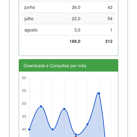
junho
26,0
42
julho
22,0
54
agosto
3,0
1
188,0
312
Downloads e Consultas por mês