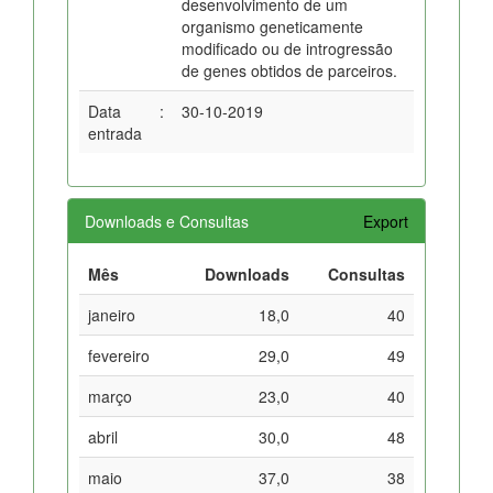
desenvolvimento de um
organismo geneticamente
modificado ou de introgressão
de genes obtidos de parceiros.
Data
:
30-10-2019
entrada
Downloads e Consultas
Export
Mês
Downloads
Consultas
janeiro
18,0
40
fevereiro
29,0
49
março
23,0
40
abril
30,0
48
maio
37,0
38