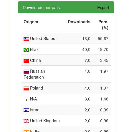
Downloads por país
Export
Origem
Downloads
Perc.
(%)
United States
113,0
55,67
Brazil
40,0
19,70
China
7,0
3,45
Russian
4,0
1,97
Federation
Poland
4,0
1,97
N/A
3,0
1,48
Israel
2,0
0,99
United Kingdom
2,0
0,99
India
2,0
0,99