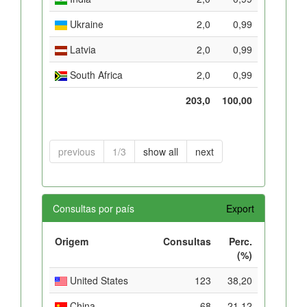
Ukraine
2,0
0,99
Latvia
2,0
0,99
South Africa
2,0
0,99
203,0
100,00
previous
1/3
show all
next
Consultas por país
Export
Origem
Consultas
Perc.
(%)
United States
123
38,20
China
68
21,12