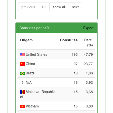
previous
1/5
show all
next
Consultas por país
Export
Origem
Consultas
Perc.
(%)
United States
195
47,79
China
97
23,77
Brazil
19
4,66
N/A
16
3,92
Moldova, Republic
15
3,68
of
Vietnam
15
3,68