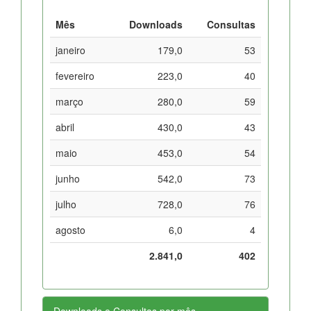
Mês
Downloads
Consultas
janeiro
179,0
53
fevereiro
223,0
40
março
280,0
59
abril
430,0
43
maio
453,0
54
junho
542,0
73
julho
728,0
76
agosto
6,0
4
2.841,0
402
Downloads e Consultas por mês