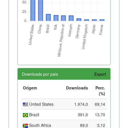
Downloads por país
Export
Origem
Downloads
Perc.
(%)
United States
1.974,0
69,14
Brazil
391,0
13,70
South Africa
89,0
3,12