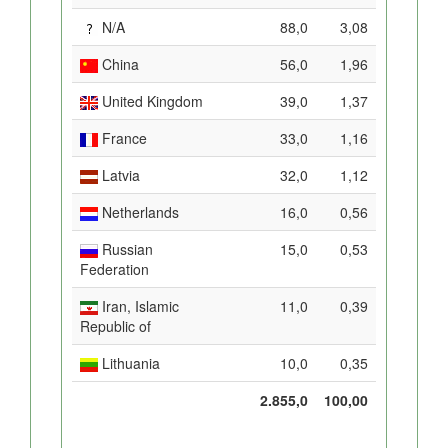
N/A
88,0
3,08
China
56,0
1,96
United Kingdom
39,0
1,37
France
33,0
1,16
Latvia
32,0
1,12
Netherlands
16,0
0,56
Russian
15,0
0,53
Federation
Iran, Islamic
11,0
0,39
Republic of
Lithuania
10,0
0,35
2.855,0
100,00