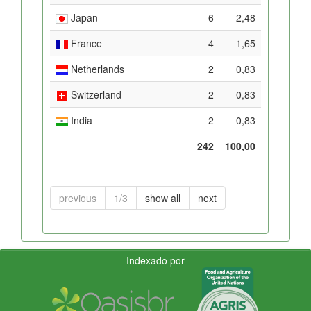
Japan
6
2,48
France
4
1,65
Netherlands
2
0,83
Switzerland
2
0,83
India
2
0,83
242
100,00
previous
1/3
show all
next
Indexado por