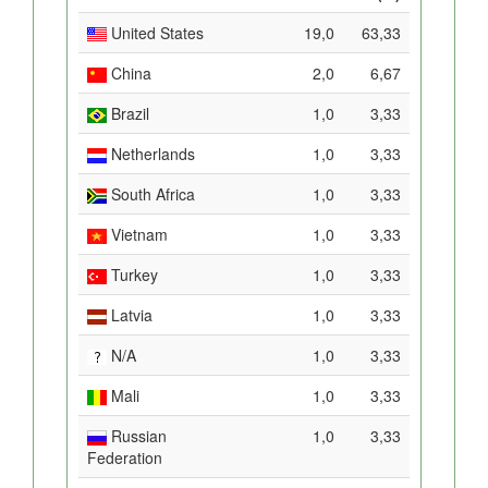
United States
19,0
63,33
China
2,0
6,67
Brazil
1,0
3,33
Netherlands
1,0
3,33
South Africa
1,0
3,33
Vietnam
1,0
3,33
Turkey
1,0
3,33
Latvia
1,0
3,33
N/A
1,0
3,33
Mali
1,0
3,33
Russian
1,0
3,33
Federation