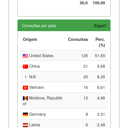
30,0
100,00
Consultas por país
Export
Origem
Consultas
Perc.
(%)
United States
125
51,65
China
21
8,68
N/A
20
8,26
Vietnam
16
6,61
Moldova, Republic
12
4,96
of
Germany
8
3,31
Latvia
6
2,48