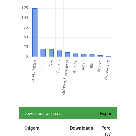
Downloads por país
Export
Origem
Downloads
Perc.
(%)