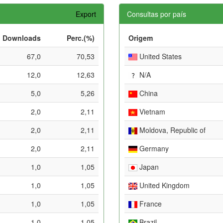
Export
Consultas por país
Downloads
Perc.(%)
Origem
67,0
70,53
United States
12,0
12,63
N/A
5,0
5,26
China
2,0
2,11
Vietnam
2,0
2,11
Moldova, Republic of
2,0
2,11
Germany
1,0
1,05
Japan
1,0
1,05
United Kingdom
1,0
1,05
France
1,0
1,05
Brazil