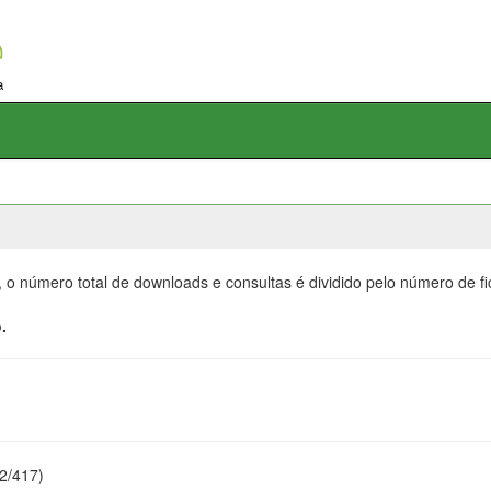
, o número total de downloads e consultas é dividido pelo número de f
.
22/417)