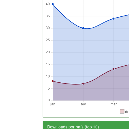
d
Downloads por país (top 10)