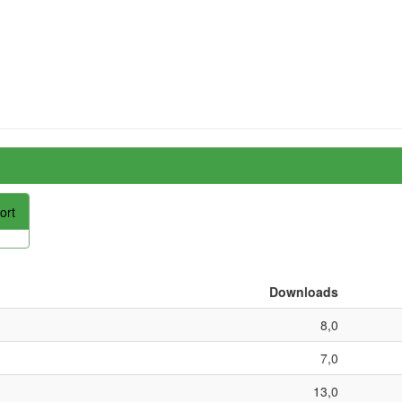
ort
Downloads
8,0
7,0
13,0