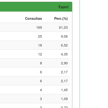
Export
Consultas
Perc.(%)
169
61,23
25
9,06
18
6,52
12
4,35
8
2,90
6
2,17
6
2,17
4
1,45
3
1,09
2
0,72