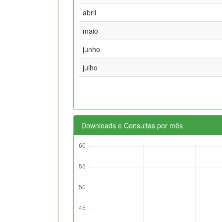
abril
maio
junho
julho
Downloads e Consultas por mês