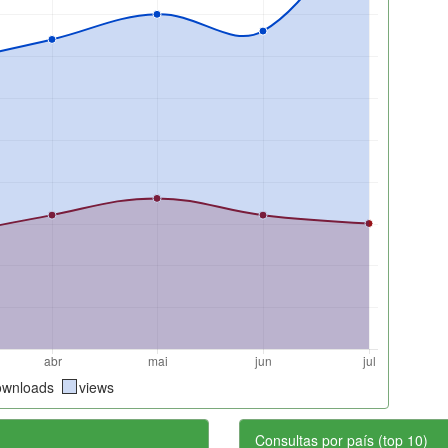
ownloads
views
Consultas por país (top 10)