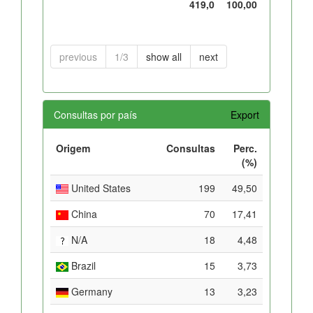
419,0
100,00
previous
1/3
show all
next
Consultas por país
Export
Origem
Consultas
Perc.
(%)
United States
199
49,50
China
70
17,41
N/A
18
4,48
Brazil
15
3,73
Germany
13
3,23