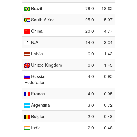
Brazil
78,0
18,62
South Africa
25,0
5,97
China
20,0
4,77
N/A
14,0
3,34
Latvia
6,0
1,43
United Kingdom
6,0
1,43
Russian
4,0
0,95
Federation
France
4,0
0,95
Argentina
3,0
0,72
Belgium
2,0
0,48
India
2,0
0,48