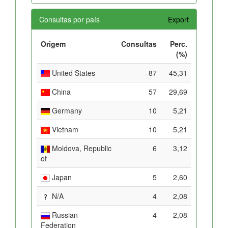
Consultas por país
Export
Origem
Consultas
Perc.
(%)
United States
87
45,31
China
57
29,69
Germany
10
5,21
Vietnam
10
5,21
Moldova, Republic
6
3,12
of
Japan
5
2,60
N/A
4
2,08
Russian
4
2,08
Federation