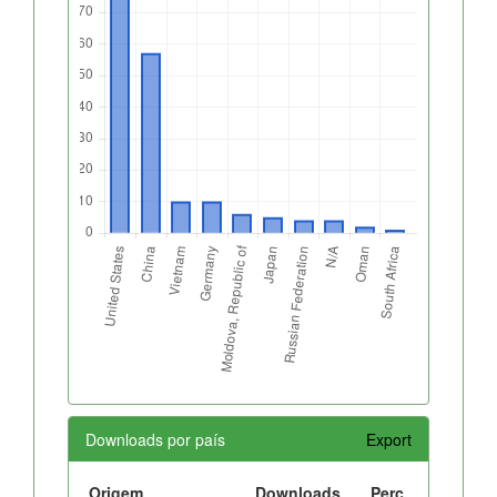
Downloads por país
Export
Origem
Downloads
Perc.