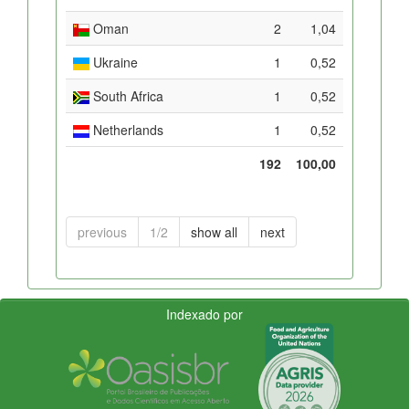
Oman
2
1,04
Ukraine
1
0,52
South Africa
1
0,52
Netherlands
1
0,52
192
100,00
previous
1/2
show all
next
Indexado por