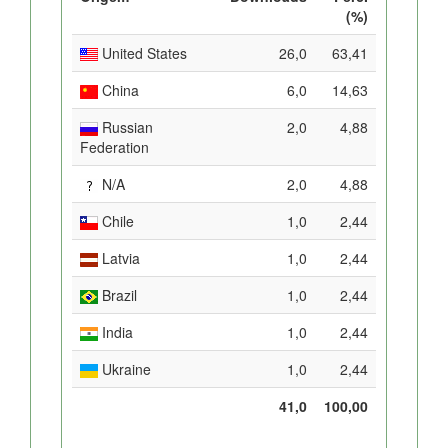
(%)
United States
26,0
63,41
China
6,0
14,63
Russian
2,0
4,88
Federation
N/A
2,0
4,88
Chile
1,0
2,44
Latvia
1,0
2,44
Brazil
1,0
2,44
India
1,0
2,44
Ukraine
1,0
2,44
41,0
100,00