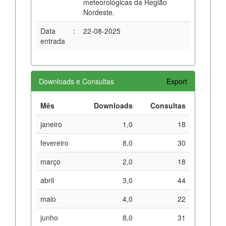
meteorológicas da Região
Nordeste.
Data
:
22-08-2025
entrada
Downloads e Consultas
Export
Mês
Downloads
Consultas
janeiro
1,0
18
fevereiro
8,0
30
março
2,0
18
abril
3,0
44
maio
4,0
22
junho
8,0
31