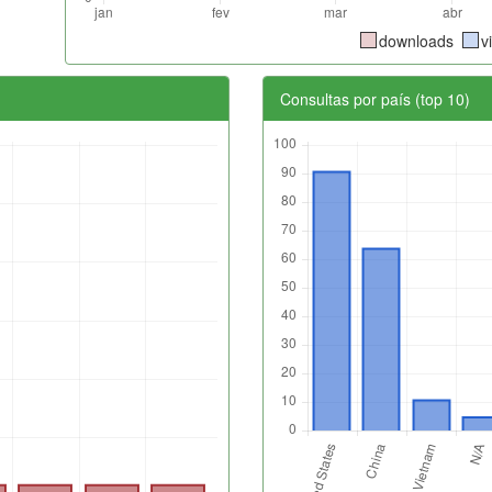
downloads
v
Consultas por país (top 10)