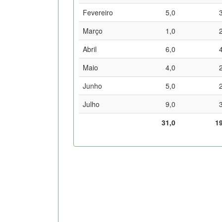
Fevereiro
5,0
Março
1,0
Abril
6,0
Maio
4,0
Junho
5,0
Julho
9,0
31,0
1