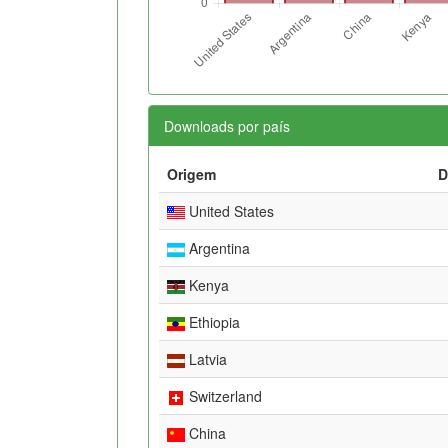
Downloads por país
Origem
D
United States
Argentina
Kenya
Ethiopia
Latvia
Switzerland
China