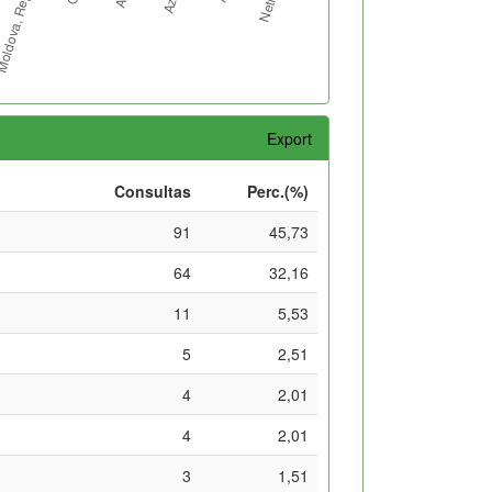
Export
Consultas
Perc.(%)
91
45,73
64
32,16
11
5,53
5
2,51
4
2,01
4
2,01
3
1,51