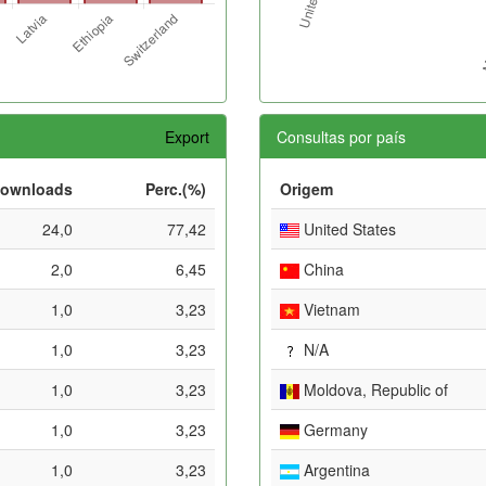
Export
Consultas por país
ownloads
Perc.(%)
Origem
24,0
77,42
United States
2,0
6,45
China
1,0
3,23
Vietnam
1,0
3,23
N/A
1,0
3,23
Moldova, Republic of
1,0
3,23
Germany
1,0
3,23
Argentina