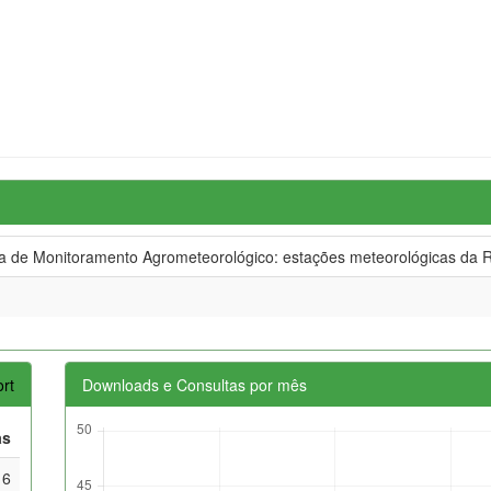
de Monitoramento Agrometeorológico: estações meteorológicas da R
rt
Downloads e Consultas por mês
as
16