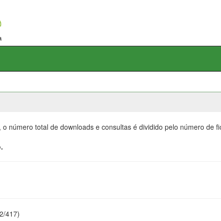
, o número total de downloads e consultas é dividido pelo número de f
.
22/417)